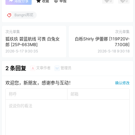
0
0
海报分享
收藏
举报
Bangni邦尼
次元单集
次元单集
狐玖玖 碧蓝航线 可畏 白兔女
白栎Shirly 伊蕾娜 [119P20V-
郎 [25P-663MB]
7.10GB]
2026-5-17 9:30:35
2026-5-18 9:30:18
2 条回复
文章作者
管理员
A
M
欢迎您，新朋友，感谢参与互动！
确认修改