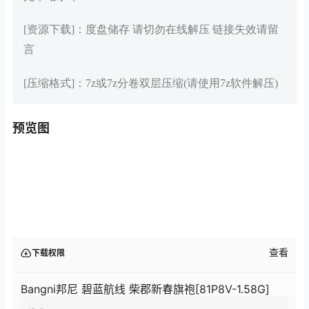
[资源下载]：度盘储存 请切勿在线解压 链接失效请留
言
[压缩格式]：7z或7z分卷双层压缩(请使用7z软件解压)
预览图
查看
下载权限
Bangni邦尼 碧蓝航线 柴郡新春旗袍[81P8V-1.58G]