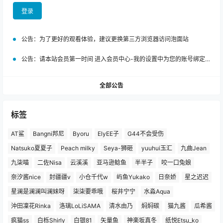
登录
公告：
为了更好的观看体验，建议更换第三方浏览器访问泡面站
公告：
请本站会员第一时间 进入会员中心-我的设置中为您的账号绑定邮箱!
全部公告
标签
AT鲨
Bangni邦尼
Byoru
ElyEE子
G44不会受伤
Natsuko夏夏子
Peach milky
Seya-狮砸
yuuhui玉汇
九曲Jean
九柒喵
二佐Nisa
云溪溪
亚马逊鲶鱼
半半子
咬一口兔娘
奈汐酱nice
封疆疆v
小仓千代w
屿鱼Yukako
日奈娇
星之迟迟
星澜是澜澜叫澜妹呀
柒柒要乖哦
桜井宁宁
水淼Aqua
沖田凜花Rinka
洛璃LoLiSAMA
清水由乃
焖焖碳
猫九酱
瓜希酱
疯猫ss
白栎Shirly
白银81
矢量鱼
神楽坂真冬
纸悦Etsu_ko