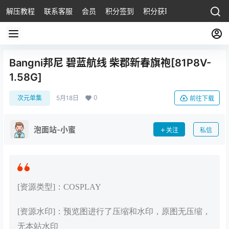
解压教程
联系客服
会员
积分签到
积分获取
Bangni邦尼 碧蓝航线 柴郡新春旗袍[81P8V-
1.58G]
0
次元单集
5月18日
前往下载
泡面站-小蜜
关注
私信
[资源类型]：COSPLAY
[资源水印]：预览图进行了压缩和水印，原图无压缩，
无本站水印