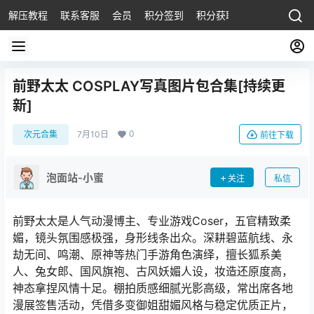
解压教程
联系客服
会员
积分签到
积分获取
前野太太 COSPLAY写真图片包合集[持续更
新]
0
次元合集
7月10日
前往下载
泡面站-小蜜
关注
私信
前野太太是人气动漫博主、专业游戏Coser，五官精致柔
媚，镜头氛围感极强，身形线条出众。深耕碧蓝航线、永
劫无间、鸣潮、原神等热门手游角色演绎，擅长狐系美
人、兔女郎、国风旗袍、古风妖媚人设，妆造还原度高，
神态拿捏风情十足。棚拍质感细腻光影高级，常出席各地
漫展签售活动，凭借多变御姐甜媚风格与稳定优质正片，