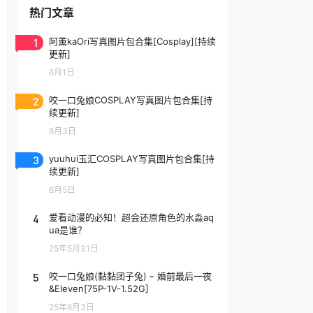
热门文章
1
阿薰kaOri写真图片包合集[Cosplay][持续
更新]
6月1日
2
咬一口兔娘COSPLAY写真图片包合集[持
续更新]
8月3日
3
yuuhui玉汇COSPLAY写真图片包合集[持
续更新]
6月5日
4
爱看动漫的必知！超会还原角色的水淼aq
ua是谁？
25年5月31日
5
咬一口兔娘(黏黏团子兔) – 婚前最后一夜
&Eleven[75P-1V-1.52G]
25年6月3日