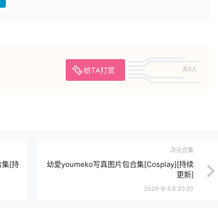
盘
给TA打赏
共0人
次元合集
合集[持
幼愛youmeko写真图片包合集[Cosplay][持续
更新]
2026-8-5 8:30:20