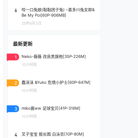
6
咬一口兔娘(黏黏团子兔) –喜多川兔女郎&
Be My Poi[60P-906MB]
25年6月3日
最新更新
1
Neko-薇薇 改良黑旗袍[35P-226M]
10小时前
2
蠢沫沫 &Yuko 危情小护士[60P-647M]
10小时前
3
miko酱ww 足球宝贝[41P-316M]
10小时前
4
叉子宝宝 舰长图 白泳衣[10P-80M]