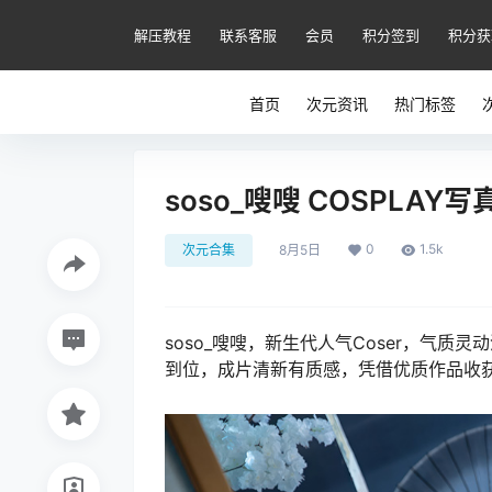
解压教程
联系客服
会员
积分签到
积分获
首页
次元资讯
热门标签
soso_嗖嗖 COSPLA
0
1.5k
次元合集
8月5日
soso_嗖嗖，新生代人气Coser，气
到位，成片清新有质感，凭借优质作品收