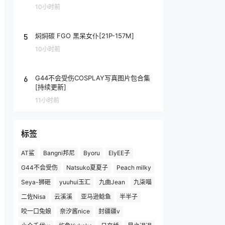
10小时前
5
焖焖碳 FGO 黑呆女仆[21P-157M]
10小时前
6
G44不会受伤COSPLAY写真图片包合集
[持续更新]
11小时前
标签
AT鲨
Bangni邦尼
Byoru
ElyEE子
G44不会受伤
Natsuko夏夏子
Peach milky
Seya-狮砸
yuuhui玉汇
九曲Jean
九柒喵
二佐Nisa
云溪溪
亚马逊鲶鱼
半半子
咬一口兔娘
奈汐酱nice
封疆疆v