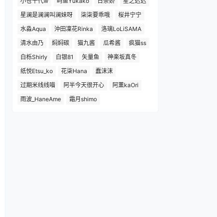
小仓千代w
屿鱼Yukako
日奈娇
星之迟迟
星澜是澜澜叫澜妹呀
柒柒要乖哦
桜井宁宁
水淼Aqua
沖田凜花Rinka
洛璃LoLiSAMA
清水由乃
焖焖碳
猫九酱
瓜希酱
疯猫ss
白栎Shirly
白银81
矢量鱼
神楽坂真冬
纸悦Etsu_ko
花柒Hana
蠢沫沫
过期米线线喵
阿半今天很开心
阿薰kaOri
雨波_HaneAme
霜月shimo