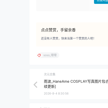
百度网
点点赞赏，手留余香
还没有人赞赏，快来当第一个赞赏的人吧！
soso_嗖嗖
次元合集
雨波_HaneAme COSPLAY写真图片包
续更新]
2026-8-4 8:30:56