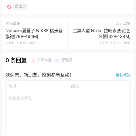
蠢沫沫
次元单集
次元单集
Natsuko夏夏子 NIKKE 桃乐丝
三無人型 Nikke 拉毗泳装·红色
旗袍[78P-464M]
风情[32P-134M]
2026-7-8 9:30:05
2026-7-8 9:30:50
0 条回复
文章作者
管理员
A
M
欢迎您，新朋友，感谢参与互动！
确认修改