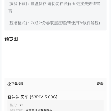
[资源下载]：度盘储存 请切勿在线解压 链接失效请留
言
[压缩格式]：7z或7z分卷双层压缩(请使用7z软件解压)
预览图
查看
下载权限
蠢沫沫 房车 [53P1V-5.09G]
格式：
7z
解压教程：
网站最顶部查看教程