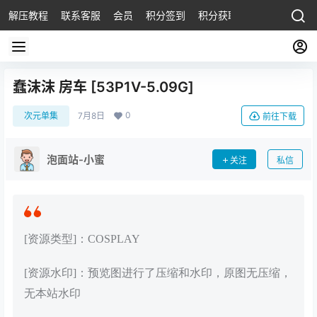
解压教程
联系客服
会员
积分签到
积分获取
蠢沫沫 房车 [53P1V-5.09G]
0
次元单集
7月8日
前往下载
泡面站-小蜜
关注
私信
[资源类型]：COSPLAY
[资源水印]：预览图进行了压缩和水印，原图无压缩，
无本站水印