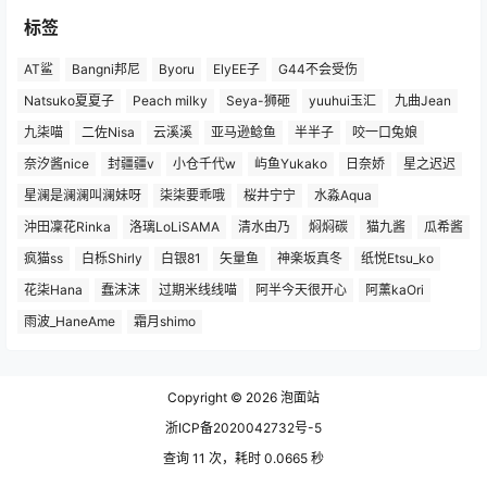
标签
AT鲨
Bangni邦尼
Byoru
ElyEE子
G44不会受伤
Natsuko夏夏子
Peach milky
Seya-狮砸
yuuhui玉汇
九曲Jean
九柒喵
二佐Nisa
云溪溪
亚马逊鲶鱼
半半子
咬一口兔娘
奈汐酱nice
封疆疆v
小仓千代w
屿鱼Yukako
日奈娇
星之迟迟
星澜是澜澜叫澜妹呀
柒柒要乖哦
桜井宁宁
水淼Aqua
沖田凜花Rinka
洛璃LoLiSAMA
清水由乃
焖焖碳
猫九酱
瓜希酱
疯猫ss
白栎Shirly
白银81
矢量鱼
神楽坂真冬
纸悦Etsu_ko
花柒Hana
蠢沫沫
过期米线线喵
阿半今天很开心
阿薰kaOri
雨波_HaneAme
霜月shimo
Copyright © 2026
泡面站
浙ICP备2020042732号-5
查询 11 次，耗时 0.0665 秒