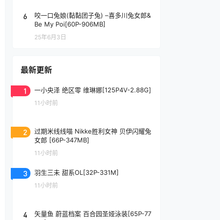
6
咬一口兔娘(黏黏团子兔) –喜多川兔女郎&
Be My Poi[60P-906MB]
25年6月3日
最新更新
1
一小央泽 绝区零 维琳娜[125P4V-2.88G]
11小时前
2
过期米线线喵 Nikke胜利女神 贝伊闪耀兔
女郎 [66P-347MB]
11小时前
3
羽生三未 甜系OL[32P-331M]
11小时前
4
矢量鱼 蔚蓝档案 百合园圣娅泳装[65P-77