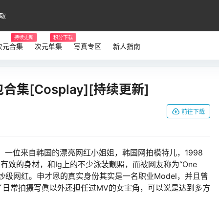
取
持续更新
积分下载
次元合集
次元单集
写真专区
新人指南
合集[Cosplay][持续更新]
前往下载
ny，一位来自韩国的漂亮网红小姐姐，韩国网拍模特儿，1998
有致的身材，和Ig上的不少泳装靓照，而被网友称为“One
丝的炒级网红。申才恩的真实身份其实是一名职业Model，并且曾
除了日常拍摄写眞以外还担任过MV的女宔角，可以说是达到多方