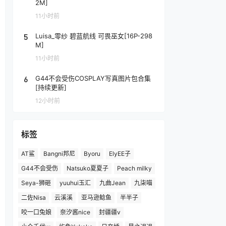
2M]
11小时前
5
Luisa_零纱 碧蓝航线 可畏巫女[16P-298
M]
11小时前
6
G44不会受伤COSPLAY写真图片包合集
[持续更新]
12小时前
标签
AT鲨
Bangni邦尼
Byoru
ElyEE子
G44不会受伤
Natsuko夏夏子
Peach milky
Seya-狮砸
yuuhui玉汇
九曲Jean
九柒喵
二佐Nisa
云溪溪
亚马逊鲶鱼
半半子
咬一口兔娘
奈汐酱nice
封疆疆v