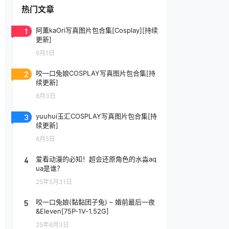
热门文章
1
阿薰kaOri写真图片包合集[Cosplay][持续
更新]
6月1日
2
咬一口兔娘COSPLAY写真图片包合集[持
续更新]
8月3日
3
yuuhui玉汇COSPLAY写真图片包合集[持
续更新]
6月5日
4
爱看动漫的必知！超会还原角色的水淼aq
ua是谁？
25年5月31日
5
咬一口兔娘(黏黏团子兔) – 婚前最后一夜
&Eleven[75P-1V-1.52G]
25年6月3日