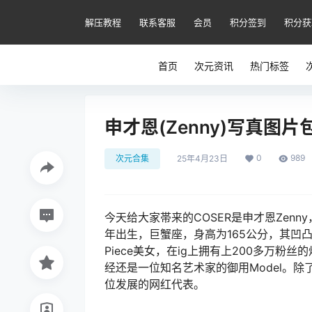
解压教程
联系客服
会员
积分签到
积分获
首页
次元资讯
热门标签
申才恩(Zenny)写真图片包
0
989
次元合集
25年4月23日
今天给大家帯来的COSER是申才恩Zen
年出生，巨蟹座，身高为165公分，其凹凸
Piece美女，在ig上拥有上200多万粉
经还是一位知名艺术家的御用Model。
位发展的网红代表。