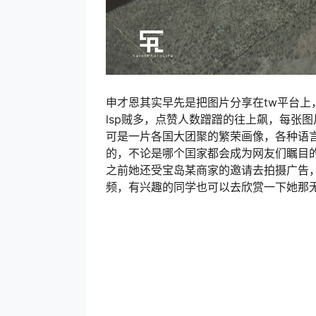
申才恩其实早先是把图片分享在tw平台上
lsp贼多，点赞人数蹭蹭的往上飙，每张
可是一片各国大团聚的繁荣画像，各种语
的，不论是哪个囯家都会成为网友们瞩目
之前她还受宝岛某商家的邀请去拍摄广告
频，有兴趣的同学也可以去欣赏一下她那