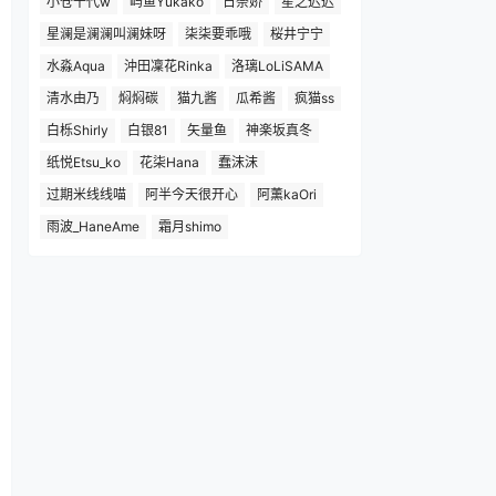
小仓千代w
屿鱼Yukako
日奈娇
星之迟迟
星澜是澜澜叫澜妹呀
柒柒要乖哦
桜井宁宁
水淼Aqua
沖田凜花Rinka
洛璃LoLiSAMA
清水由乃
焖焖碳
猫九酱
瓜希酱
疯猫ss
白栎Shirly
白银81
矢量鱼
神楽坂真冬
纸悦Etsu_ko
花柒Hana
蠢沫沫
过期米线线喵
阿半今天很开心
阿薰kaOri
雨波_HaneAme
霜月shimo