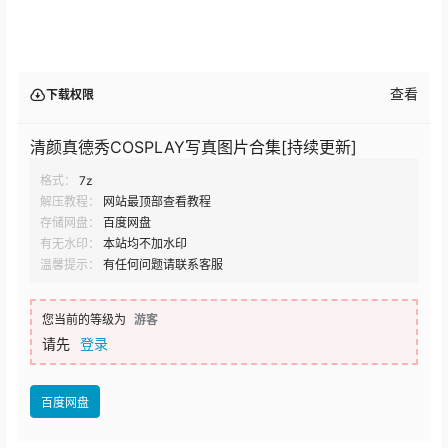
查看
下载权限
清颜真德秀COSPLAY写真图片合集[持续更新]
格式：
7z
解压教程：
网站最顶部查看教程
存储网盘：
百度网盘
有无水印：
本站均不加水印
温馨提示：
有任何问题请联系客服
您当前的等级为
游客
请先
登录
百度网盘