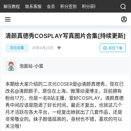
解压教程
联系客服
会员
积分签到
积分获取
清颜真德秀COSPLAY写真图片合集[持续更新]
次元合集
25年4月23日
前往下载
泡面站-小蜜
本期给大家介绍的二次元COSER是@清颜真德秀，现在已
改名@清颜颜子，居住在上海，微薄动漫博主，目前拥有
粉丝17万，也是一名B站主播，爱好COSPLAY。清颜真德
秀中间应该是隐退了好长时间，最近才复出，也就这几个
月才活跃在各大平台，一经复出她就出了几套作品，还是
非常敬业的。妹子颜值挺高的，身材也不错，喜欢的可以
关注哦！