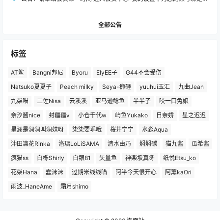
全部公告
标签
AT鲨
Bangni邦尼
Byoru
ElyEE子
G44不会受伤
Natsuko夏夏子
Peach milky
Seya-狮砸
yuuhui玉汇
九曲Jean
九柒喵
二佐Nisa
云溪溪
亚马逊鲶鱼
半半子
咬一口兔娘
奈汐酱nice
封疆疆v
小仓千代w
屿鱼Yukako
日奈娇
星之迟迟
星澜是澜澜叫澜妹呀
柒柒要乖哦
桜井宁宁
水淼Aqua
沖田凜花Rinka
洛璃LoLiSAMA
清水由乃
焖焖碳
猫九酱
瓜希酱
疯猫ss
白栎Shirly
白银81
矢量鱼
神楽坂真冬
纸悦Etsu_ko
花柒Hana
蠢沫沫
过期米线线喵
阿半今天很开心
阿薰kaOri
雨波_HaneAme
霜月shimo