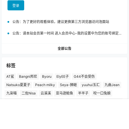
登录
公告：
为了更好的观看体验，建议更换第三方浏览器访问泡面站
公告：
请本站会员第一时间 进入会员中心-我的设置中为您的账号绑定邮箱!
全部公告
标签
AT鲨
Bangni邦尼
Byoru
ElyEE子
G44不会受伤
Natsuko夏夏子
Peach milky
Seya-狮砸
yuuhui玉汇
九曲Jean
九柒喵
二佐Nisa
云溪溪
亚马逊鲶鱼
半半子
咬一口兔娘
奈汐酱nice
封疆疆v
小仓千代w
屿鱼Yukako
日奈娇
星之迟迟
星澜是澜澜叫澜妹呀
柒柒要乖哦
桜井宁宁
水淼Aqua
首页
搜索
菜单
我的
沖田凜花Rinka
洛璃LoLiSAMA
清水由乃
焖焖碳
猫九酱
瓜希酱
疯猫ss
白栎Shirly
白银81
矢量鱼
神楽坂真冬
纸悦Etsu_ko