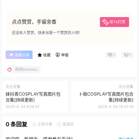
点点赞赏，手留余香
给TA打赏
还没有人赞赏，快来当第一个赞赏的人吧！
0
0
海报分享
收藏
举报
南桃Momoko
次元合集
次元合集
妹抖青COSPLAY写真图片包
卜呦COSPLAY写真图片包合
合集[持续更新]
集[持续更新]
2025-4-24 9:24:37
2025-4-24 10:41:16
0 条回复
文章作者
管理员
A
M