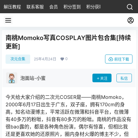
解压教程
联系客服
会员
积分签到
积分获取
南桃Momoko写真COSPLAY图片包合集[持续
更新]
0
次元合集
25年4月24日
前往下载
泡面站-小蜜
关注
私信
今天给大家介绍的二次元COSER是——南桃Momoko，
2000年6月17日出生于广东，双子座，拥有170cm的身
高，知名动漫博主，平常活跃在微薄和抖音平台，在微薄
有40多万的粉咝，抖音有80多万的粉咝。南桃的作品没有
很bao露的，都是各种角色扮演，偶尔有惊喜，但相比我
还是更喜欢她的还原照片，圈内身材火爆的博主不少，但