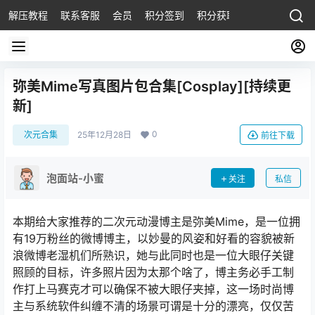
解压教程
联系客服
会员
积分签到
积分获取
弥美Mime写真图片包合集[Cosplay][持续更
新]
0
次元合集
25年12月28日
前往下载
泡面站-小蜜
关注
私信
本期给大家推荐的二次元动漫博主是弥美Mime，是一位拥
有19万粉丝的微博博主，以妙曼的风姿和好看的容貌被新
浪微博老湿机们所熟识，她与此同时也是一位大眼仔关键
照顾的目标，许多照片因为太那个啥了，博主务必手工制
作打上马赛克才可以确保不被大眼仔夹掉，这一场时尚博
主与系统软件纠缠不清的场景可谓是十分的漂亮，仅仅苦