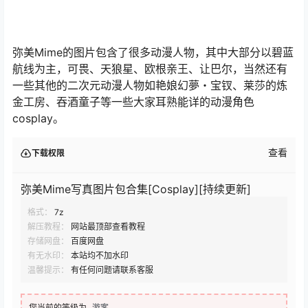
弥美Mime的图片包含了很多动漫人物，其中大部分以碧蓝
航线为主，可畏、天狼星、欧根亲王、让巴尔，当然还有
一些其他的二次元动漫人物如艳娘幻夢・宝钗、莱莎的炼
金工房、吞酒童子等一些大家耳熟能详的动漫角色
cosplay。
查看
下载权限
弥美Mime写真图片包合集[Cosplay][持续更新]
格式：
7z
解压教程：
网站最顶部查看教程
存储网盘：
百度网盘
有无水印：
本站均不加水印