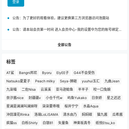
次元世界在身边
登录
公告：
为了更好的观看体验，建议更换第三方浏览器访问泡面站
公告：
请本站会员第一时间 进入会员中心-我的设置中为您的账号绑定邮箱!
全部公告
标签
AT鲨
Bangni邦尼
Byoru
ElyEE子
G44不会受伤
Natsuko夏夏子
Peach milky
Seya-狮砸
yuuhui玉汇
九曲Jean
九柒喵
二佐Nisa
云溪溪
亚马逊鲶鱼
半半子
咬一口兔娘
奈汐酱nice
封疆疆v
小仓千代w
屿鱼Yukako
日奈娇
星之迟迟
星澜是澜澜叫澜妹呀
柒柒要乖哦
桜井宁宁
水淼Aqua