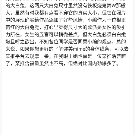
另外弥美也是相当的伟岸，首先是那两只男生们望眼欲穿
的大白兔，这两只大白兔尺寸虽然没有铁板烧鬼舞W那般
大，虽然有时我都有点看不穿它的真实大小，但它在照片
中的展现确实给作品添加了好些风情，小编作为一位根正
苗红的大白兔党，打心里觉得尺寸大的欧派是女性的吸引
力所在，女生的五官可以稍微差点，但大白兔必须白白嫩
嫩且呼之欲出，不知各位同学是否同意小编的观点。总的
来说，如果你想更好的了解弥美mime的身体线条，可以去
某推平台去观摩一番，在我眼里她也算是一位某推活菩萨
了，某推含福量虽然也不高，但绝对比国内劲爆多了。