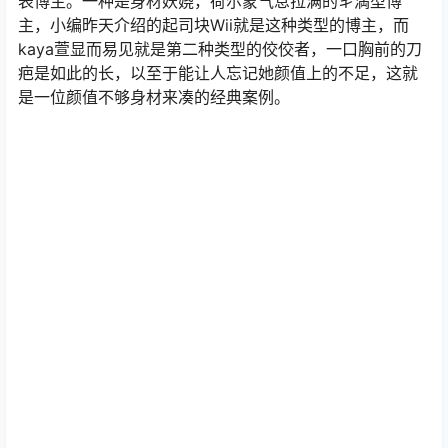
表博主。一种是身材妖娆，荷尔蒙气息拉满的丯満型博
主，小编昨天介绍的起司块Wii就是这种类型的博主，而
kaya萱显而易见就是第二种类型的佼佼者，一口胸前的刀
疤是如此的长，以至于能让人忘记她颜值上的不足，这就
是一位颜值不够身材来凑的经典案例。