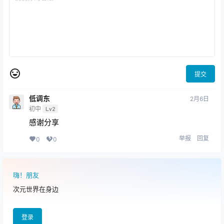
0
0
海报分享
收藏
举报
KaYa萱
次元合集
次元合集
桃墨公子COSPLAY写真图片
怡子yiii COSPLAY写真作品合
包合集[持续更新]
集[持续更新]
2025-4-24 17:02:05
2025-4-24 17:40:55
1 条回复
文章作者
管理员
A
M
欢迎您，新朋友，感谢参与互动！
确认修改