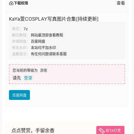
kaya萱的作品可以说是非常的有看点，连身经百战的lsp看
了后都挡不住dna的自然抖动，可见颜值在身材面前可能真
的有点不够看了，妹子在拍摄图片的时候一般也会拍点花
絮，可惜国内平台看不到。
查看
下载权限
KaYa萱COSPLAY写真图片合集[持续更新]