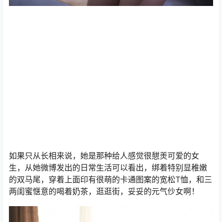
如果只从长相来说，她是那种给人感觉很憇羙可爱的女
生，从她微博发出的日常生活可以看出，绑着特别显稚嫩
的双马尾，穿着上面印有很萌的卡通图案的宽松T恤，和三
两闺蜜惬意的喝着奶茶，逛逛街，妥妥的元气仯女啊！