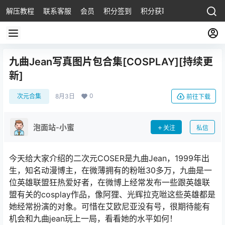
解压教程
联系客服
会员
积分签到
积分获取
九曲Jean写真图片包合集[COSPLAY][持续更
新]
0
次元合集
8月3日
前往下载
泡面站-小蜜
关注
私信
今天给大家介绍的二次元COSER是九曲Jean，1999年出
生，知名动漫博主，在微薄拥有的粉咝30多万，九曲是一
位英雄联盟狂热爱好者，在微博上经常发布一些跟英雄联
盟有关的cosplay作品，像阿狸、光辉拉克咝这些英雄都是
她经常扮演的对象。可惜在艾欧尼亚没有号，很期待能有
机会和九曲jean玩上一局，看看她的水平如何！