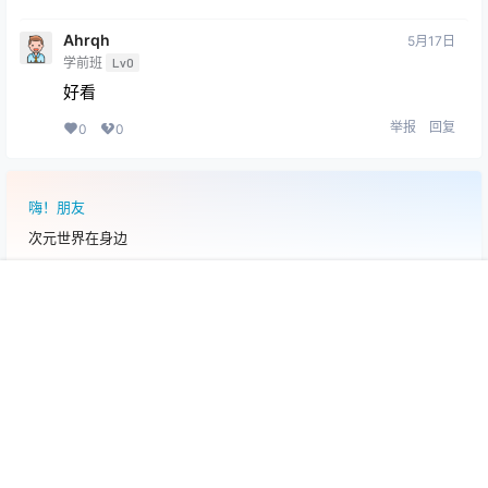
帝D寰宇
2月13日
小学
Lv1
好看
举报
回复
0
0
瑟涩发抖
3月20日
初中
Lv2
好
举报
回复
0
0
445566dfg
4月9日
首页
搜索
菜单
我的
小学
Lv1
好看(♥∀♥)
举报
回复
0
0
Ahrqh
5月17日
学前班
Lv0
好看