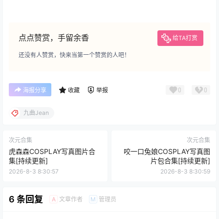
查看
下载权限
九曲Jean写真图片包合集[COSPLAY][持续更新]
格式：
7z
解压教程：
网站最顶部查看教程
存储网盘：
百度网盘
有无水印：
本站均不加水印
温馨提示：
有任何问题请联系客服
您当前的等级为
游客
请先
登录
百度网盘
点点赞赏，手留余香
给TA打赏