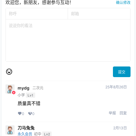
还没有人赞赏，快来当第一个赞赏的人吧！
0
0
海报分享
收藏
举报
九曲Jean
次元合集
次元合集
虎森森COSPLAY写真图片合
咬一口兔娘COSPLAY写真图
集[持续更新]
片包合集[持续更新]
2026-8-3 8:30:57
2026-8-3 8:30:59
6 条回复
文章作者
管理员
A
M
欢迎您，新朋友，感谢参与互动！
确认修改