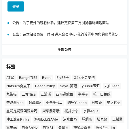
登录
公告：
为了更好的观看体验，建议更换第三方浏览器访问泡面站
公告：
请本站会员第一时间 进入会员中心-我的设置中为您的账号绑定邮箱!
全部公告
标签
AT鲨
Bangni邦尼
Byoru
ElyEE子
G44不会受伤
Natsuko夏夏子
Peach milky
Seya-狮砸
yuuhui玉汇
九曲Jean
九柒喵
二佐Nisa
云溪溪
亚马逊鲶鱼
半半子
咬一口兔娘
奈汐酱nice
封疆疆v
小仓千代w
屿鱼Yukako
日奈娇
星之迟迟
星澜是澜澜叫澜妹呀
柒柒要乖哦
桜井宁宁
水淼Aqua
沖田凜花Rinka
洛璃LoLiSAMA
清水由乃
焖焖碳
猫九酱
瓜希酱