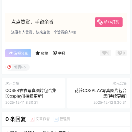
点点赞赏，手留余香
给TA打赏
还没有人赞赏，快来当第一个赞赏的人吧！
0
0
海报分享
收藏
举报
刺青Poi
次元合集
次元合集
COSER衣衣写真图片包合集
花铃COSPLAY写真图片包合
[Cosplay][持续更新]
集[持续更新]
2025-12-11 8:30:21
2025-12-12 8:30:31
0 条回复
文章作者
管理员
A
M