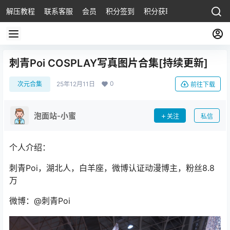
解压教程
联系客服
会员
积分签到
积分获取
刺青Poi COSPLAY写真图片合集[持续更新]
0
次元合集
25年12月11日
前往下载
泡面站-小蜜
关注
私信
个人介绍：
刺青Poi，湖北人，白羊座，微博认证动漫博主，粉丝8.8
万
微博：@刺青Poi