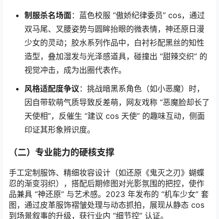
制服杀名场面
：蓝色校服 “傲娇纪律委员” cos，通过
双马尾、叉腰姿势与圆眸抬眼的微表情，神还原日漫
少女的灵动；胶水系列作品中，白衬衫配黑丝的知性
造型，叠加湿发与光泽感道具，碰撞出 “甜辣交织” 的
视觉冲击，成为出圈代表作。
风格适配度争议
：挑战暗黑系角色（如小恶魔）时，
因自带软萌气质导致反差萌，网友戏称 “恶魔脸却长了
天使相”，反催生 “建议 cos 天使” 的趣味互动，侧面
印证其形象辨识度。
（二）专业能力的硬核支撑
手工定制服饰、精细妆容设计（如还原《鬼灭之刃》蝴蝶
忍的渐变羽织），搭配后期修图对光影氛围的把控，使作
品兼具 “神还原” 与艺术感。2023 年发布的 “机车少女” 套
图，通过皮革服饰褶皱处理与动态抓拍，展现从静态 cos
到场景叙事的升级，获行业内 “细节控” 认证。