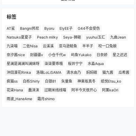
标签
AT鲨
Bangni邦尼
Byoru
ElyEE子
G44不会受伤
Natsuko夏夏子
Peach milky
Seya-狮砸
yuuhui玉汇
九曲Jean
九柒喵
二佐Nisa
云溪溪
亚马逊鲶鱼
半半子
咬一口兔娘
奈汐酱nice
封疆疆v
小仓千代w
屿鱼Yukako
日奈娇
星之迟迟
星澜是澜澜叫澜妹呀
柒柒要乖哦
桜井宁宁
水淼Aqua
沖田凜花Rinka
洛璃LoLiSAMA
清水由乃
焖焖碳
猫九酱
瓜希酱
疯猫ss
白栎Shirly
白银81
矢量鱼
神楽坂真冬
纸悦Etsu_ko
花柒Hana
蠢沫沫
过期米线线喵
阿半今天很开心
阿薰kaOri
雨波_HaneAme
霜月shimo