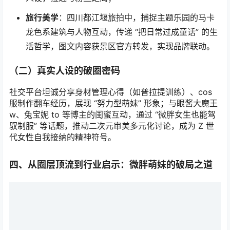
旅行美学
：四川都江堰旅拍中，捕捉主题乐园的马卡
龙色系建筑与人物互动，传递 “把日常过成童话” 的生
活哲学，图文内容获景区官方转发，实现品牌联动。
（二）真实人设的破圈密码
社交平台坦诚分享身材管理心得（如普拉提训练）、cos
服制作翻车经历，展现 “努力型萌妹” 形象；与眼酱大魔王
w、兔宝妮 to 等博主的闺蜜互动，通过 “微胖女生也能驾
驭制服” 等话题，推动二次元审美多元化讨论，成为 Z 世
代女性自我接纳的精神符号。
四、从圈层顶流到行业启示：微胖萌妹的破局之道