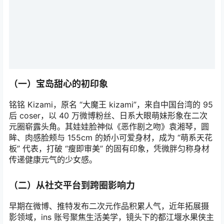
（一）宝岛甜心的初印象
铭铭 Kizami，原名 “大魔王 kizami”，来自中国台湾的 95
后 coser，以 40 万微博粉丝、日系大眼萌妹形象在二次
元圈崭露头角。其娃娃脸神似《恶作剧之吻》袁湘琴，圆
眸、肉感脸颊与 155cm 的娇小可爱身材，成为 “萌系天花
板” 代表，打破 “瘦即审美” 的固有印象，凭微胖匀称身材
传递健康元气的少女感。
（二）从社交平台到跨圈影响力
早期在微博、推特发布二次元作品积累人气，近年拓展摄
影领域，ins 账号聚焦生活美学，镜头下的都江堰水果侠主