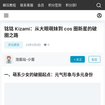
解压教程
联系客服
会员
积分签到
积分获取
铭铭 Kizami：从大眼萌妹到 cos 圈新星的破
圈之路
0
次元资讯
25年5月9日
泡面站-小蜜
关注
私信
一、萌系少女的破圈起点：元气形象与多元身份