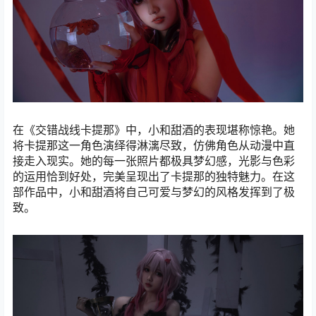
在《交错战线卡提那》中，小和甜酒的表现堪称惊艳。她
将卡提那这一角色演绎得淋漓尽致，仿佛角色从动漫中直
接走入现实。她的每一张照片都极具梦幻感，光影与色彩
的运用恰到好处，完美呈现出了卡提那的独特魅力。在这
部作品中，小和甜酒将自己可爱与梦幻的风格发挥到了极
致。