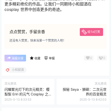
续在 cosplay 的道路上绽放更加耀眼的光芒，为我们带来
更多精彩绝伦的作品。让我们一同期待小和甜酒在
cosplay 世界中创造更多的奇迹。
点点赞赏，手留余香
给TA打赏
还没有人赞赏，快来当第一个赞赏的人吧！
0
0
海报分享
收藏
举报
小和甜酒
次元资讯
次元资讯
闪耀聚光灯下的次元精灵：樱
探秘 Seya - 狮砸：二次元世
梨梨 Eriri 的元气 Cosplay 之
界的百变精灵​
旅
2025-5-13 8:33:53
2025-5-13 8:42:03