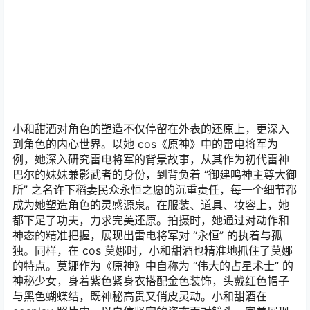
小和甜酒对角色的塑造不仅停留在外表的还原上，更深入
到角色的内心世界。以她 cos《原神》中的雷电将军为
例，她深入研究雷电将军的背景故事，从其作为初代雷神
巴尔的妹妹兼影武者的身份，到背负着 “御建鸣神主尊大御
所” 之名许下稻妻民众永恒之愿的沉重责任，每一个细节都
成为她塑造角色的灵感源泉。在服装、道具、妆容上，她
都下足了功夫，力求完美还原。拍摄时，她通过对动作和
神态的精准把握，展现出雷电将军对 “永恒” 的执着与孤
独。同样，在 cos 莫娜时，小和甜酒也精准地抓住了莫娜
的特点。莫娜作为《原神》中自称为 “伟大的占星术士” 的
神秘少女，身着紫色紧身衣搭配金色装饰，头戴红色帽子
与黑色蝴蝶结，既神秘高贵又俏皮灵动。小和甜酒在