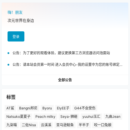
嗨！朋友
次元世界在身边
登录
公告：
为了更好的观看体验，建议更换第三方浏览器访问泡面站
公告：
请本站会员第一时间 进入会员中心-我的设置中为您的账号绑定邮箱!
全部公告
标签
AT鲨
Bangni邦尼
Byoru
ElyEE子
G44不会受伤
Natsuko夏夏子
Peach milky
Seya-狮砸
yuuhui玉汇
九曲Jean