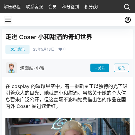
解压教程
联系客服
会员
积分签到
积分获取
走进 Coser 小和甜酒的奇幻世界
0
次元资讯
25年5月13日
泡面站-小蜜
关注
私信
在 cosplay 的璀璨星空中，有一颗新星正以独特的光芒吸
引着众人的目光，她就是小和甜酒。虽然关于她的个人信
息暂未广泛公开，但这丝毫不影响她凭借出色的作品在国
内外 Coser 圈迅速走红。