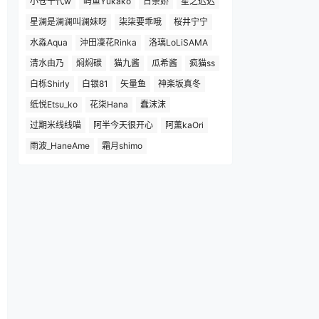
小仓千代w
屿鱼Yukako
日奈娇
星之迟迟
星澜是澜澜叫澜妹呀
柒柒要乖哦
桜井宁宁
水淼Aqua
沖田凜花Rinka
洛璃LoLiSAMA
清水由乃
焖焖碳
猫九酱
瓜希酱
疯猫ss
白栎Shirly
白银81
矢量鱼
神楽坂真冬
纸悦Etsu_ko
花柒Hana
蠢沫沫
过期米线线喵
阿半今天很开心
阿薰kaOri
雨波_HaneAme
霜月shimo