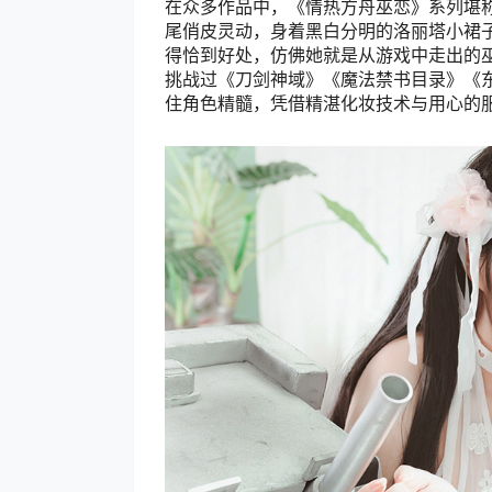
在众多作品中，《情热方舟巫恋》系列堪
尾俏皮灵动，身着黑白分明的洛丽塔小裙
得恰到好处，仿佛她就是从游戏中走出的
挑战过《刀剑神域》《魔法禁书目录》《
住角色精髓，凭借精湛化妆技术与用心的