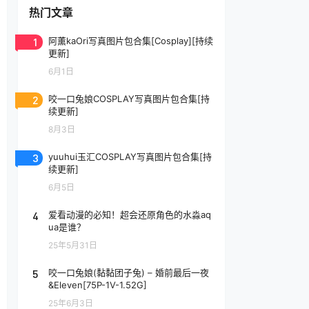
热门文章
1
阿薰kaOri写真图片包合集[Cosplay][持续
更新]
6月1日
2
咬一口兔娘COSPLAY写真图片包合集[持
续更新]
8月3日
3
yuuhui玉汇COSPLAY写真图片包合集[持
续更新]
6月5日
4
爱看动漫的必知！超会还原角色的水淼aq
ua是谁？
25年5月31日
5
咬一口兔娘(黏黏团子兔) – 婚前最后一夜
&Eleven[75P-1V-1.52G]
25年6月3日