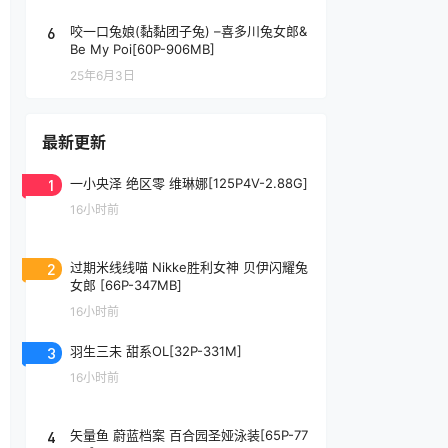
6
咬一口兔娘(黏黏团子兔) –喜多川兔女郎&
Be My Poi[60P-906MB]
25年6月3日
最新更新
1
一小央泽 绝区零 维琳娜[125P4V-2.88G]
16小时前
2
过期米线线喵 Nikke胜利女神 贝伊闪耀兔
女郎 [66P-347MB]
16小时前
3
羽生三未 甜系OL[32P-331M]
16小时前
4
矢量鱼 蔚蓝档案 百合园圣娅泳装[65P-77