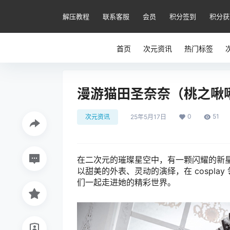
解压教程
联系客服
会员
积分签到
积分获
首页
次元资讯
热门标签
漫游猫田圣奈奈（桃之啾
0
51
次元资讯
25年5月17日
在二次元的璀璨星空中，有一颗闪耀的新星
以甜美的外表、灵动的演绎，在 cospl
们一起走进她的精彩世界。