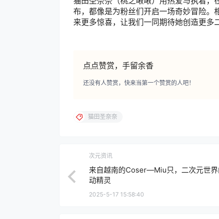
猫田圣奈奈（桃之啾啾）用热爱与执着，
布，都像是为粉丝们开启一场奇妙冒险。相信
来更多惊喜，让我们一同期待她创造更多
点点赞赏，手留余香
还没有人赞赏，快来当第一个赞赏的人吧！
猫田圣奈奈
次元资讯
来自越南的Coser—Miu只，二次元世
动精灵