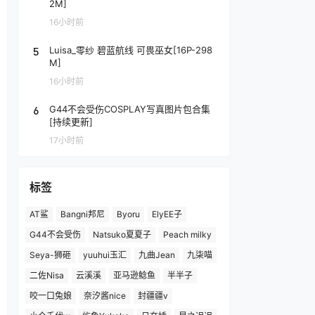
2M]
16小时前
5
Luisa_零纱 碧蓝航线 可畏巫女[16P-298
M]
16小时前
6
G44不会受伤COSPLAY写真图片包合集
[持续更新]
17小时前
标签
AT鲨
Bangni邦尼
Byoru
ElyEE子
G44不会受伤
Natsuko夏夏子
Peach milky
Seya-狮砸
yuuhui玉汇
九曲Jean
九柒喵
二佐Nisa
云溪溪
亚马逊鲶鱼
半半子
咬一口兔娘
奈汐酱nice
封疆疆v