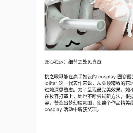
匠心独运：细节之处见真章
桃之啾啾能在高手如云的 cosplay 圈
lolita” 这一代表作来说，从头顶精
过她深思熟虑。为了呈现最完美效果，她不惜
在妆容打造上，她也不断尝试新方法，根
容，营造出梦幻般氛围，使整个作品精美绝伦
cosplay 活动中斩获奖项。