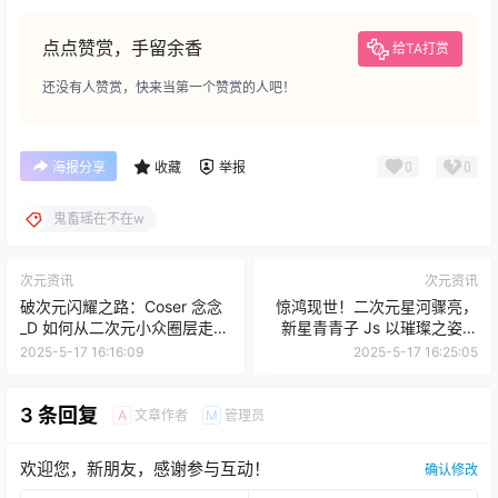
点点赞赏，手留余香
给TA打赏
还没有人赞赏，快来当第一个赞赏的人吧！
0
0
海报分享
收藏
举报
鬼畜瑶在不在w
次元资讯
次元资讯
破次元闪耀之路：Coser 念念
惊鸿现世！二次元星河骤亮，
_D 如何从二次元小众圈层走向
新星青青子 Js 以璀璨之姿惊
大众视野
艳破壁而来！
2025-5-17 16:16:09
2025-5-17 16:25:05
3 条回复
文章作者
管理员
A
M
欢迎您，新朋友，感谢参与互动！
确认修改