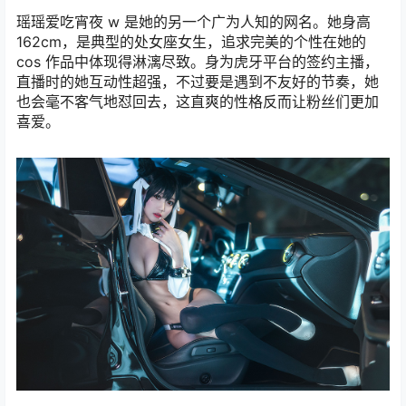
瑶瑶爱吃宵夜 w 是她的另一个广为人知的网名。她身高
162cm，是典型的处女座女生，追求完美的个性在她的
cos 作品中体现得淋漓尽致。身为虎牙平台的签约主播，
直播时的她互动性超强，不过要是遇到不友好的节奏，她
也会毫不客气地怼回去，这直爽的性格反而让粉丝们更加
喜爱。