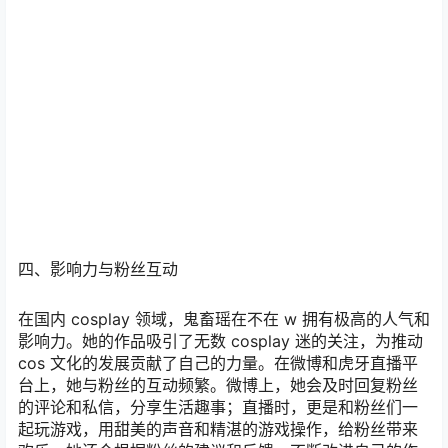
四、影响力与粉丝互动
在国内 cosplay 领域，鬼畜瑶在不在 w 拥有极高的人气和
影响力。她的作品吸引了无数 cosplay 迷的关注，为推动
cos 文化的发展贡献了自己的力量。在微博和虎牙直播平
台上，她与粉丝的互动频繁。微博上，她会及时回复粉丝
的评论和私信，分享生活趣事；直播时，更是和粉丝们一
起玩游戏，用甜美的声音和精湛的游戏操作，给粉丝带来