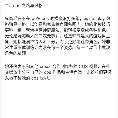
二、cos 之路与风格
鬼畜瑶在不在 w 在 cos 界摸爬滚打多年，其 cosplay 风
格独具一格，以创意和鬼畜特点闻名圈内。她的化妆技巧
堪称一绝，就像拥有神奇魔法，能轻松变身成各种角色。
无论是妩媚动人的二次元萝莉，还是帅气逼人的游戏男主
角，她都能演绎得入木三分。为了更好地诠释角色，她非
常注重形体训练，力求在每一个姿势、每一个动作中展现
角色的精髓。
她还热衷于和其他 coser 合作制作各种 COS 视频，在社
交媒体上分享自己的 cos 作品和生活点滴，让粉丝们更深
入地了解她的 cos 世界。