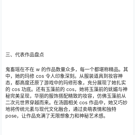
三、代表作品盘点
鬼畜瑶在不在 w 的作品数量众多，每一个都堪称精品。其
中，她的玛修 cos 令人印象深刻。从服装道具到妆容神
态，都高度还原了游戏中的玛修形象，充分展现了她扎实
的 cos 功底。还有玉藻前的 cos，她将玉藻前的妩媚与神
秘完美呈现，华丽的服饰搭配精致的妆容，仿佛玉藻前从
二次元世界穿越而来。在汤圆相关 cos 作品中，她又巧妙
地将传统元素与现代文化融合，通过卖萌表情和独特
pose，让作品充满了无限想象力和神秘艺术感。