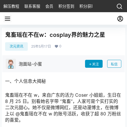
解压教程
联系客服
会员
积分签到
积分获取
鬼畜瑶在不在w：cosplay界的魅力之星
0
次元资讯
25年5月17日
泡面站-小蜜
关注
私信
一、个人信息大揭秘
鬼畜瑶在不在 w，来自广东的活力 Coser 小姐姐，生日在
8 月 25 日。别看她名字带 “鬼畜”，人家可是个实打实的
二次元甜心。她不仅是微博网红，还是动漫博主，在微博
上以 @鬼畜瑶在不在 w 的账号活跃，收获了超 80 万粉丝
的喜爱。