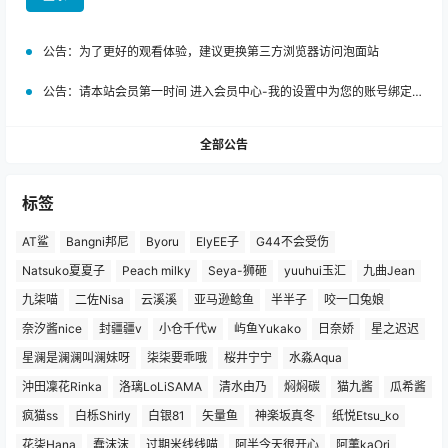
公告：
为了更好的观看体验，建议更换第三方浏览器访问泡面站
公告：
请本站会员第一时间 进入会员中心-我的设置中为您的账号绑定邮箱!
全部公告
标签
AT鲨
Bangni邦尼
Byoru
ElyEE子
G44不会受伤
Natsuko夏夏子
Peach milky
Seya-狮砸
yuuhui玉汇
九曲Jean
九柒喵
二佐Nisa
云溪溪
亚马逊鲶鱼
半半子
咬一口兔娘
奈汐酱nice
封疆疆v
小仓千代w
屿鱼Yukako
日奈娇
星之迟迟
星澜是澜澜叫澜妹呀
柒柒要乖哦
桜井宁宁
水淼Aqua
沖田凜花Rinka
洛璃LoLiSAMA
清水由乃
焖焖碳
猫九酱
瓜希酱
疯猫ss
白栎Shirly
白银81
矢量鱼
神楽坂真冬
纸悦Etsu_ko
花柒Hana
蠢沫沫
过期米线线喵
阿半今天很开心
阿薰kaOri