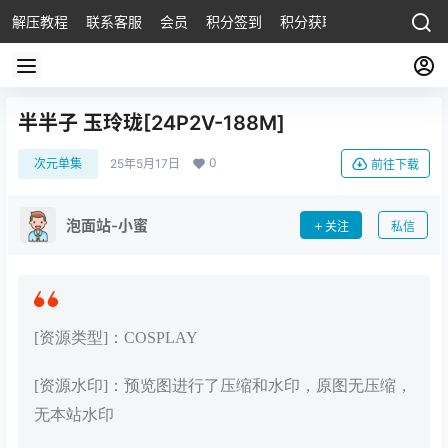
解压教程
联系客服
会员
积分签到
积分获取
半半子 玉玲珑[24P2V-188M]
0
次元单集
25年5月17日
前往下载
泡面站-小蜜
关注
私信
[资源类型]：COSPLAY
[资源水印]：预览图进行了压缩和水印，原图无压缩，
无本站水印