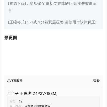
[资源下载]：度盘储存 请切勿在线解压 链接失效请留
言
[压缩格式]：7z或7z分卷双层压缩(请使用7z软件解压)
预览图
查看
下载权限
半半子 玉玲珑[24P2V-188M]
格式：
7z
解压教程：
网站最顶部查看教程