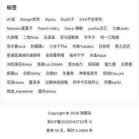
标签
AT鲨
Bangni邦尼
Byoru
ElyEE子
G44不会受伤
Natsuko夏夏子
Peach milky
Seya-狮砸
yuuhui玉汇
九曲Jean
九柒喵
二佐Nisa
云溪溪
亚马逊鲶鱼
半半子
咬一口兔娘
奈汐酱nice
封疆疆v
小仓千代w
屿鱼Yukako
日奈娇
星之迟迟
星澜是澜澜叫澜妹呀
柒柒要乖哦
桜井宁宁
水淼Aqua
沖田凜花Rinka
洛璃LoLiSAMA
清水由乃
焖焖碳
猫九酱
瓜希酱
疯猫ss
白栎Shirly
白银81
矢量鱼
神楽坂真冬
纸悦Etsu_ko
花柒Hana
蠢沫沫
过期米线线喵
阿半今天很开心
阿薰kaOri
雨波_HaneAme
霜月shimo
Copyright © 2026
泡面站
浙ICP备2020042732号-5
查询 16 次，耗时 0.0654 秒