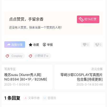
点点赞赏，手留余香
给TA打赏
还没有人赞赏，快来当第一个赞赏的人吧！
0
0
海报分享
收藏
举报
Cosplay
小野妹子w
写真专区
次元合集
晚苏susu [Xiuren秀人网]
零崎沙耶COSPLAY写真图片
NO.8594 [80+1P／823MB]
包合集[持续更新]
2025-11-1 8:09:08
2025-3-14 8:30:46
1 条回复
文章作者
管理员
A
M