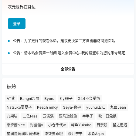
次元世界在身边
登录
公告：
为了更好的观看体验，建议更换第三方浏览器访问泡面站
公告：
请本站会员第一时间 进入会员中心-我的设置中为您的账号绑定邮箱!
全部公告
标签
AT鲨
Bangni邦尼
Byoru
ElyEE子
G44不会受伤
Natsuko夏夏子
Peach milky
Seya-狮砸
yuuhui玉汇
九曲Jean
九柒喵
二佐Nisa
云溪溪
亚马逊鲶鱼
半半子
咬一口兔娘
奈汐酱nice
封疆疆v
小仓千代w
屿鱼Yukako
日奈娇
星之迟迟
星澜是澜澜叫澜妹呀
柒柒要乖哦
桜井宁宁
水淼Aqua