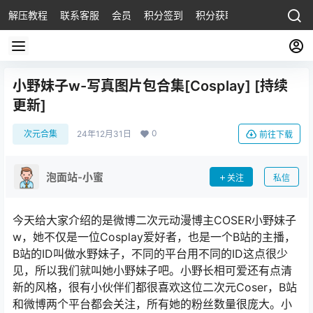
解压教程
联系客服
会员
积分签到
积分获取
小野妹子w-写真图片包合集[Cosplay] [持续
更新]
0
次元合集
24年12月31日
前往下载
泡面站-小蜜
关注
私信
今天给大家介绍的是微博二次元动漫博主COSER小野妹子
w，她不仅是一位Cosplay爱好者，也是一个B站的主播，
B站的ID叫做水野妹子，不同的平台用不同的ID这点很少
见，所以我们就叫她小野妹子吧。小野长相可爱还有点清
新的风格，很有小伙伴们都很喜欢这位二次元Coser，B站
和微博两个平台都会关注，所有她的粉丝数量很庞大。小