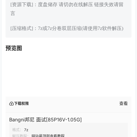
[资源下载]：度盘储存 请切勿在线解压 链接失效请留
言
[压缩格式]：7z或7z分卷双层压缩(请使用7z软件解压)
预览图
查看
下载权限
Bangni邦尼 面试[85P16V-1.05G]
格式：
7z
解压教程：
网站最顶部查看教程