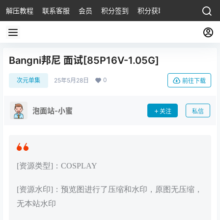
解压教程
联系客服
会员
积分签到
积分获取
Bangni邦尼 面试[85P16V-1.05G]
0
次元单集
25年5月28日
前往下载
泡面站-小蜜
关注
私信
[资源类型]：COSPLAY
[资源水印]：预览图进行了压缩和水印，原图无压缩，
无本站水印