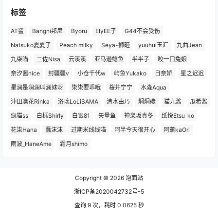
标签
AT鲨
Bangni邦尼
Byoru
ElyEE子
G44不会受伤
Natsuko夏夏子
Peach milky
Seya-狮砸
yuuhui玉汇
九曲Jean
九柒喵
二佐Nisa
云溪溪
亚马逊鲶鱼
半半子
咬一口兔娘
奈汐酱nice
封疆疆v
小仓千代w
屿鱼Yukako
日奈娇
星之迟迟
星澜是澜澜叫澜妹呀
柒柒要乖哦
桜井宁宁
水淼Aqua
沖田凜花Rinka
洛璃LoLiSAMA
清水由乃
焖焖碳
猫九酱
瓜希酱
疯猫ss
白栎Shirly
白银81
矢量鱼
神楽坂真冬
纸悦Etsu_ko
花柒Hana
蠢沫沫
过期米线线喵
阿半今天很开心
阿薰kaOri
雨波_HaneAme
霜月shimo
Copyright © 2026
泡面站
浙ICP备2020042732号-5
查询 9 次，耗时 0.0625 秒