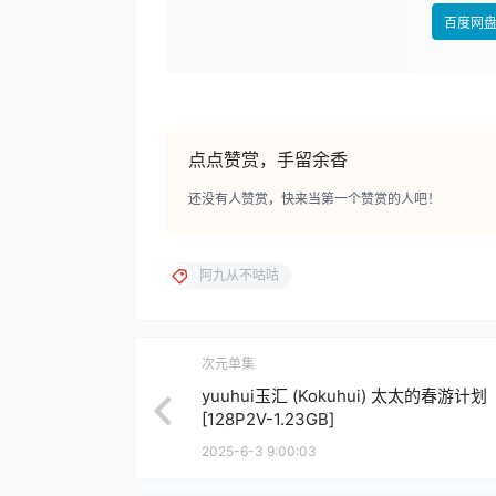
百度网
点点赞赏，手留余香
还没有人赞赏，快来当第一个赞赏的人吧！
阿九从不咕咕
次元单集
yuuhui玉汇 (Kokuhui) 太太的春游计划
[128P2V-1.23GB]
2025-6-3 9:00:03