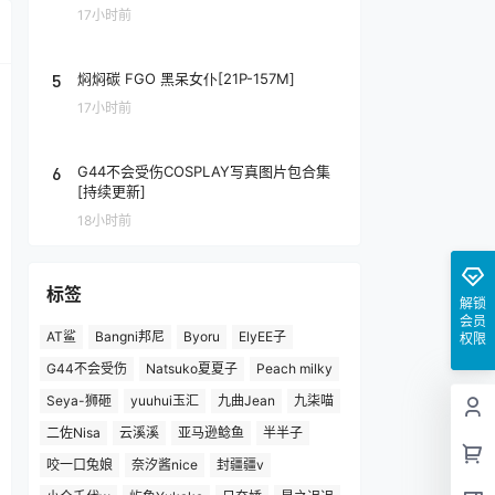
17小时前
5
焖焖碳 FGO 黑呆女仆[21P-157M]
17小时前
6
G44不会受伤COSPLAY写真图片包合集
[持续更新]
18小时前
标签
解锁
会员
AT鲨
Bangni邦尼
Byoru
ElyEE子
权限
G44不会受伤
Natsuko夏夏子
Peach milky
Seya-狮砸
yuuhui玉汇
九曲Jean
九柒喵
二佐Nisa
云溪溪
亚马逊鲶鱼
半半子
咬一口兔娘
奈汐酱nice
封疆疆v