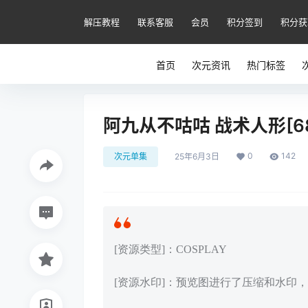
解压教程
联系客服
会员
积分签到
积分获
首页
次元资讯
热门标签
阿九从不咕咕 战术人形[68P
0
142
次元单集
25年6月3日
[资源类型]：COSPLAY
[资源水印]：预览图进行了压缩和水印