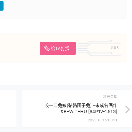
盘
给TA打赏
共0人
次元单集
咬一口兔娘(黏黏团子兔) –未成名画作
&B+WITH+U [64P1V-1.51G]
2025-6-3 9:00:11