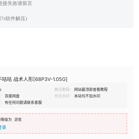
 链接失效请留言
7z软件解压)
咕 战术人形[68P3V-1.05G]
z
解压教程：
网站最顶部查看教程
：
百度网盘
有无水印：
本站均不加水印
：
有任何问题请联系客服
的等级为
游客
登录