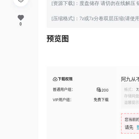
[资源下载]：度盘储存 请切勿在线解压
[压缩格式]：7z或7z分卷双层压缩(请使用
0
预览图
阿九从不咕
下载权限
普通用户组：
格式：
7
200
存储网盘
VIP用户组：
免费下载
温馨提示
您当前
请先