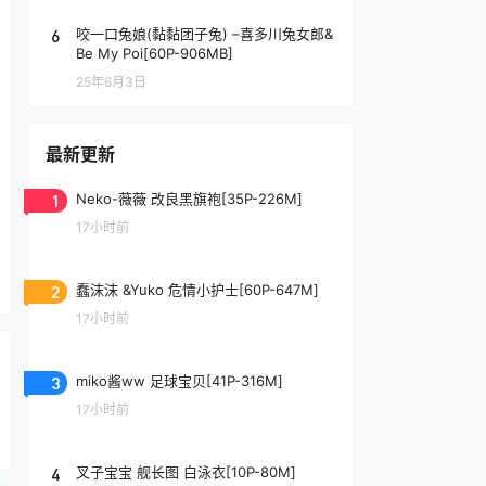
6
咬一口兔娘(黏黏团子兔) –喜多川兔女郎&
Be My Poi[60P-906MB]
25年6月3日
最新更新
1
Neko-薇薇 改良黑旗袍[35P-226M]
17小时前
2
蠢沫沫 &Yuko 危情小护士[60P-647M]
17小时前
3
miko酱ww 足球宝贝[41P-316M]
17小时前
4
叉子宝宝 舰长图 白泳衣[10P-80M]