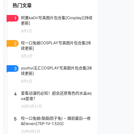
热门文章
1
阿薰kaOri写真图片包合集[Cosplay][持续
更新]
6月1日
2
咬一口兔娘COSPLAY写真图片包合集[持
续更新]
8月3日
3
yuuhui玉汇COSPLAY写真图片包合集[持
续更新]
6月5日
4
爱看动漫的必知！超会还原角色的水淼aq
ua是谁？
25年5月31日
5
咬一口兔娘(黏黏团子兔) – 婚前最后一夜
&Eleven[75P-1V-1.52G]
25年6月3日