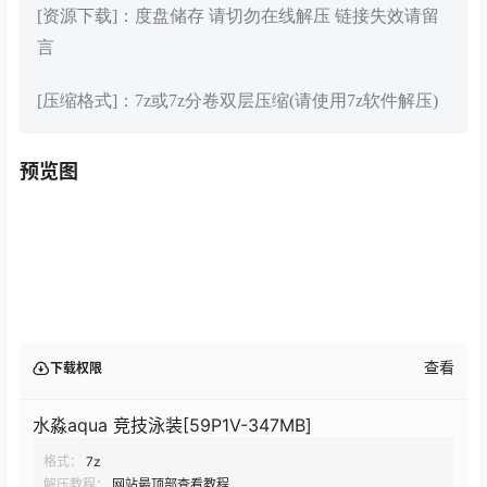
[资源下载]：度盘储存 请切勿在线解压 链接失效请留
言
[压缩格式]：7z或7z分卷双层压缩(请使用7z软件解压)
预览图
查看
下载权限
水淼aqua 竞技泳装[59P1V-347MB]
格式：
7z
解压教程：
网站最顶部查看教程