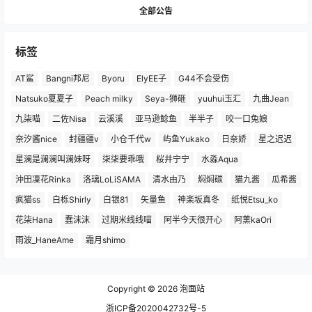
全部公告
标签
AT鲨
Bangni邦尼
Byoru
ElyEE子
G44不会受伤
Natsuko夏夏子
Peach milky
Seya-狮砸
yuuhui玉汇
九曲Jean
九柒喵
二佐Nisa
云溪溪
亚马逊鲶鱼
半半子
咬一口兔娘
奈汐酱nice
封疆疆v
小仓千代w
屿鱼Yukako
日奈娇
星之迟迟
星澜是澜澜叫澜妹呀
柒柒要乖哦
桜井宁宁
水淼Aqua
沖田凜花Rinka
洛璃LoLiSAMA
清水由乃
焖焖碳
猫九酱
瓜希酱
疯猫ss
白栎Shirly
白银81
矢量鱼
神楽坂真冬
纸悦Etsu_ko
花柒Hana
蠢沫沫
过期米线线喵
阿半今天很开心
阿薰kaOri
雨波_HaneAme
霜月shimo
Copyright © 2026
泡面站
浙ICP备2020042732号-5