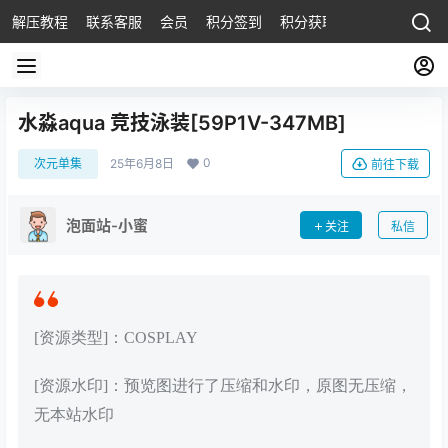
解压教程
联系客服
会员
积分签到
积分获取
水淼aqua 竞技泳装[59P1V-347MB]
0
次元单集
25年6月8日
前往下载
泡面站-小蜜
关注
私信
[资源类型]：COSPLAY
[资源水印]：预览图进行了压缩和水印，原图无压缩，
无本站水印