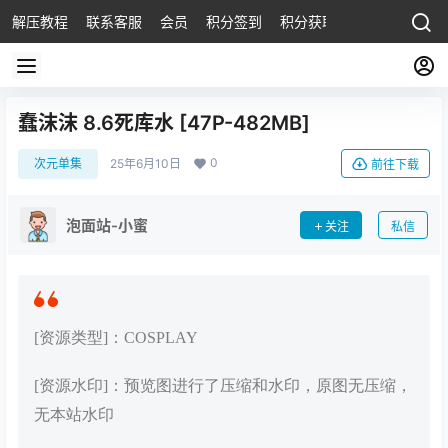
解压教程
联系客服
会员
积分签到
积分获取
蠢沫沫 8.6死库水 [47P-482MB]
0
次元单集
25年6月10日
前往下载
泡面站-小蜜
关注
私信
[资源类型]：COSPLAY
[资源水印]：预览图进行了压缩和水印，原图无压缩，
无本站水印