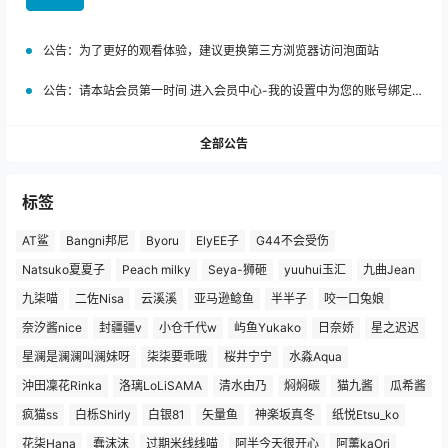
公告：
为了更好的观看体验，建议更换第三方浏览器访问泡面站
公告：
请本站会员第一时间 进入会员中心-我的设置中为您的账号绑定邮箱!
全部公告
标签
AT鲨
Bangni邦尼
Byoru
ElyEE子
G44不会受伤
Natsuko夏夏子
Peach milky
Seya-狮砸
yuuhui玉汇
九曲Jean
九柒喵
二佐Nisa
云溪溪
亚马逊鲶鱼
半半子
咬一口兔娘
奈汐酱nice
封疆疆v
小仓千代w
屿鱼Yukako
日奈娇
星之迟迟
星澜是澜澜叫澜妹呀
柒柒要乖哦
桜井宁宁
水淼Aqua
沖田凜花Rinka
洛璃LoLiSAMA
清水由乃
焖焖碳
猫九酱
瓜希酱
疯猫ss
白栎Shirly
白银81
矢量鱼
神楽坂真冬
纸悦Etsu_ko
花柒Hana
蠢沫沫
过期米线线喵
阿半今天很开心
阿薰kaOri