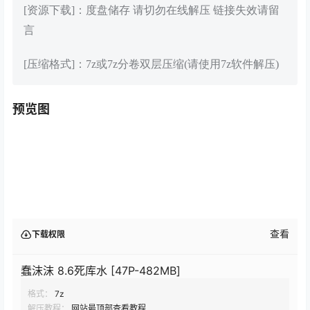
[资源下载]：度盘储存 请切勿在线解压 链接失效请留
言
[压缩格式]：7z或7z分卷双层压缩(请使用7z软件解压)
预览图
查看
下载权限
蠢沫沫 8.6死库水 [47P-482MB]
格式：
7z
解压教程：
网站最顶部查看教程