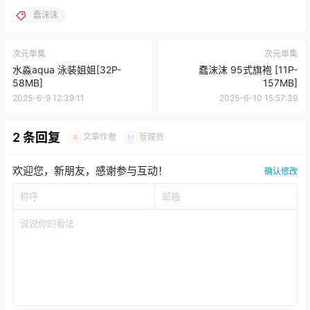
蠢沫沫
次元单集
次元单集
水淼aqua 泳装姐姐[32P-
蠢沫沫 95式旗袍 [11P-
58MB]
157MB]
2025-6-9 12:39:11
2025-6-10 15:57:39
2 条回复
文章作者
管理员
A
M
欢迎您，新朋友，感谢参与互动！
确认修改