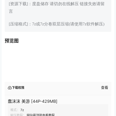
[资源下载]：度盘储存 请切勿在线解压 链接失效请留
言
[压缩格式]：7z或7z分卷双层压缩(请使用7z软件解压)
预览图
查看
下载权限
蠢沫沫 美游 [44P-429MB]
格式：
7z
解压教程：
网站最顶部查看教程