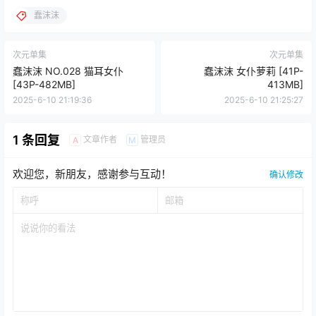
蠢沫沫
次元单集
次元单集
蠢沫沫 NO.028 猫耳女仆
蠢沫沫 女仆萝莉 [41P-
[43P-482MB]
413MB]
2025-6-10 21:19:36
2025-6-10 21:25:27
1 条回复
文章作者
管理员
A
M
欢迎您，新朋友，感谢参与互动！
确认修改