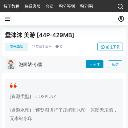
解压教程
联系客服
会员
积分签到
积分获取
蠢沫沫 美游 [44P-429MB]
0
次元单集
25年6月10日
前往下载
泡面站-小蜜
关注
私信
[资源类型]：COSPLAY
[资源水印]：预览图进行了压缩和水印，原图无压缩，
无本站水印