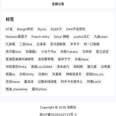
全部公告
标签
AT鲨
Bangni邦尼
Byoru
ElyEE子
G44不会受伤
Natsuko夏夏子
Peach milky
Seya-狮砸
yuuhui玉汇
九曲Jean
九柒喵
二佐Nisa
云溪溪
亚马逊鲶鱼
半半子
咬一口兔娘
奈汐酱nice
封疆疆v
小仓千代w
屿鱼Yukako
日奈娇
星之迟迟
星澜是澜澜叫澜妹呀
柒柒要乖哦
桜井宁宁
水淼Aqua
沖田凜花Rinka
洛璃LoLiSAMA
清水由乃
焖焖碳
猫九酱
瓜希酱
疯猫ss
白栎Shirly
白银81
矢量鱼
神楽坂真冬
纸悦Etsu_ko
花柒Hana
蠢沫沫
过期米线线喵
阿半今天很开心
阿薰kaOri
雨波_HaneAme
霜月shimo
Copyright © 2026
泡面站
浙ICP备2020042732号-5