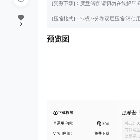
[资源下载]：度盘储存 请切勿在线解压
[压缩格式]：7z或7z分卷双层压缩(请使用
0
预览图
瓜希酱 阿
下载权限
普通用户组：
格式：
7
300
存储网盘
VIP用户组：
免费下载
温馨提示