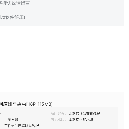
 链接失效请留言
7z软件解压)
库娅与惠惠[18P-115MB]
z
解压教程：
网站最顶部查看教程
：
百度网盘
有无水印：
本站均不加水印
：
有任何问题请联系客服