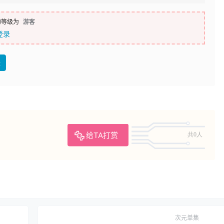
的等级为
游客
登录
盘
给TA打赏
共0人
次元单集