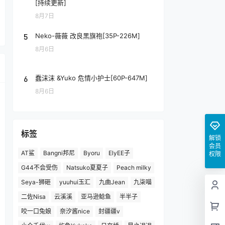
[持续更新]
8月7日
5
Neko-薇薇 改良黑旗袍[35P-226M]
8月6日
6
蠢沫沫 &Yuko 危情小护士[60P-647M]
8月6日
标签
解锁
会员
AT鲨
Bangni邦尼
Byoru
ElyEE子
权限
G44不会受伤
Natsuko夏夏子
Peach milky
Seya-狮砸
yuuhui玉汇
九曲Jean
九柒喵
二佐Nisa
云溪溪
亚马逊鲶鱼
半半子
咬一口兔娘
奈汐酱nice
封疆疆v