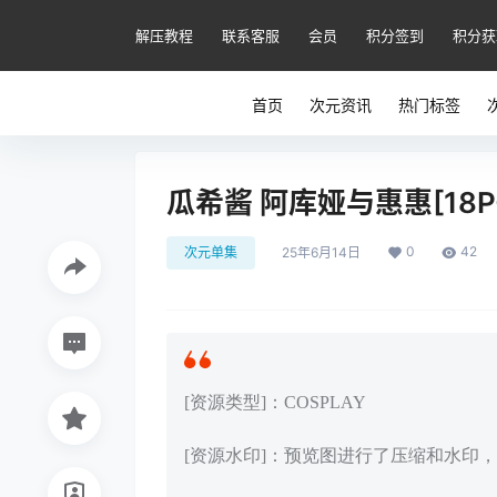
解压教程
联系客服
会员
积分签到
积分获
首页
次元资讯
热门标签
瓜希酱 阿库娅与惠惠[18P-
0
42
次元单集
25年6月14日
[资源类型]：COSPLAY
[资源水印]：预览图进行了压缩和水印