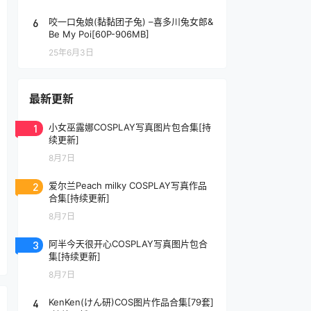
6
咬一口兔娘(黏黏团子兔) –喜多川兔女郎&
Be My Poi[60P-906MB]
25年6月3日
最新更新
1
小女巫露娜COSPLAY写真图片包合集[持
续更新]
8月7日
2
爱尔兰Peach milky COSPLAY写真作品
合集[持续更新]
8月7日
3
阿半今天很开心COSPLAY写真图片包合
集[持续更新]
8月7日
4
KenKen(けん研)COS图片作品合集[79套]