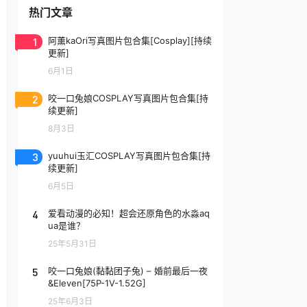
热门文章
1
阿薰kaOri写真图片包合集[Cosplay][持续
更新]
6月1日
2
咬一口兔娘COSPLAY写真图片包合集[持
续更新]
8月3日
3
yuuhui玉汇COSPLAY写真图片包合集[持
续更新]
6月5日
4
爱看动漫的必知！超会还原角色的水淼aq
ua是谁？
25年5月31日
5
咬一口兔娘(黏黏团子兔) – 婚前最后一夜
&Eleven[75P-1V-1.52G]
25年6月3日