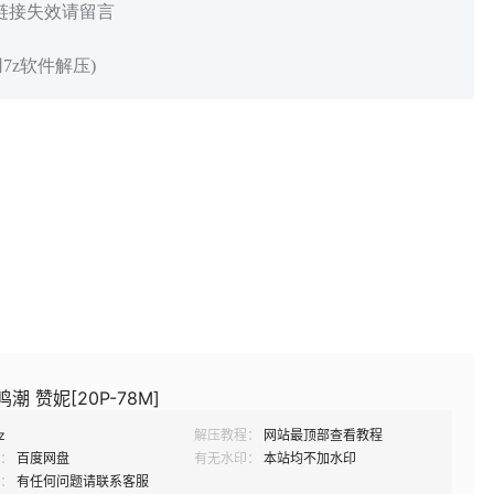
 链接失效请留言
7z软件解压)
潮 赞妮[20P-78M]
z
解压教程：
网站最顶部查看教程
：
百度网盘
有无水印：
本站均不加水印
：
有任何问题请联系客服