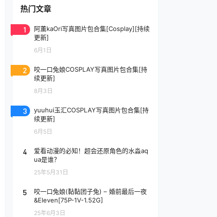
热门文章
1
阿薰kaOri写真图片包合集[Cosplay][持续
更新]
6月1日
2
咬一口兔娘COSPLAY写真图片包合集[持
续更新]
8月3日
3
yuuhui玉汇COSPLAY写真图片包合集[持
续更新]
6月5日
4
爱看动漫的必知！超会还原角色的水淼aq
ua是谁？
25年5月31日
5
咬一口兔娘(黏黏团子兔) – 婚前最后一夜
&Eleven[75P-1V-1.52G]
25年6月3日