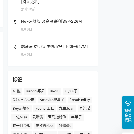
[持续更新]
21小时前
5
Neko-薇薇 改良黑旗袍[35P-226M]
8月6日
6
蠢沫沫 &Yuko 危情小护士[60P-647M]
8月6日
标签
AT鲨
Bangni邦尼
Byoru
ElyEE子
G44不会受伤
Natsuko夏夏子
Peach milky
Seya-狮砸
yuuhui玉汇
九曲Jean
九柒喵
解锁
会员
二佐Nisa
云溪溪
亚马逊鲶鱼
半半子
权限
咬一口兔娘
奈汐酱nice
封疆疆v