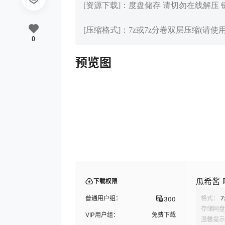
[资源下载]：度盘储存 请切勿在线解压
[压缩格式]：7z或7z分卷双层压缩(请使用
0
预览图
瓜希酱 鸣
下载权限
普通用户组：
格式：
7
300
存储网盘
VIP用户组：
免费下载
温馨提示