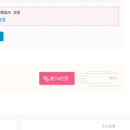
的等级为
游客
登录
盘
给TA打赏
共0人
次元单集