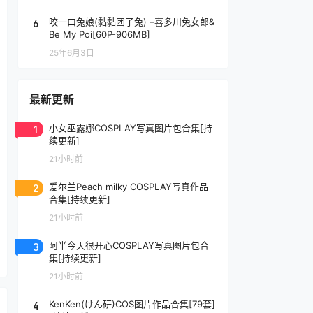
6
咬一口兔娘(黏黏团子兔) –喜多川兔女郎&
Be My Poi[60P-906MB]
25年6月3日
最新更新
1
小女巫露娜COSPLAY写真图片包合集[持
续更新]
21小时前
2
爱尔兰Peach milky COSPLAY写真作品
合集[持续更新]
21小时前
3
阿半今天很开心COSPLAY写真图片包合
集[持续更新]
21小时前
4
KenKen(けん研)COS图片作品合集[79套]