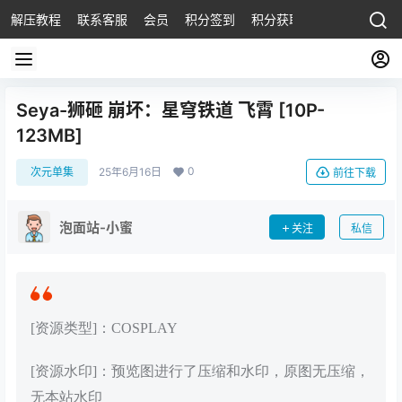
解压教程
联系客服
会员
积分签到
积分获取
Seya-狮砸 崩坏：星穹铁道 飞霄 [10P-
123MB]
0
次元单集
25年6月16日
前往下载
泡面站-小蜜
关注
私信
[资源类型]：COSPLAY
[资源水印]：预览图进行了压缩和水印，原图无压缩，
无本站水印