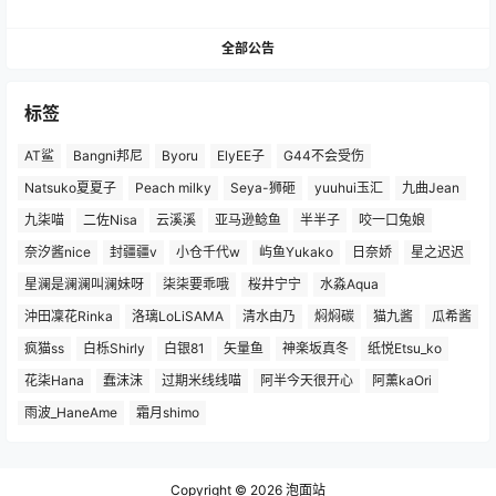
全部公告
标签
AT鲨
Bangni邦尼
Byoru
ElyEE子
G44不会受伤
Natsuko夏夏子
Peach milky
Seya-狮砸
yuuhui玉汇
九曲Jean
九柒喵
二佐Nisa
云溪溪
亚马逊鲶鱼
半半子
咬一口兔娘
奈汐酱nice
封疆疆v
小仓千代w
屿鱼Yukako
日奈娇
星之迟迟
星澜是澜澜叫澜妹呀
柒柒要乖哦
桜井宁宁
水淼Aqua
沖田凜花Rinka
洛璃LoLiSAMA
清水由乃
焖焖碳
猫九酱
瓜希酱
疯猫ss
白栎Shirly
白银81
矢量鱼
神楽坂真冬
纸悦Etsu_ko
花柒Hana
蠢沫沫
过期米线线喵
阿半今天很开心
阿薰kaOri
雨波_HaneAme
霜月shimo
Copyright © 2026
泡面站