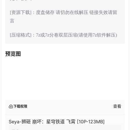
[资源下载]：度盘储存 请切勿在线解压 链接失效请留
言
[压缩格式]：7z或7z分卷双层压缩(请使用7z软件解压)
预览图
查看
下载权限
Seya-狮砸 崩坏：星穹铁道 飞霄 [10P-123MB]