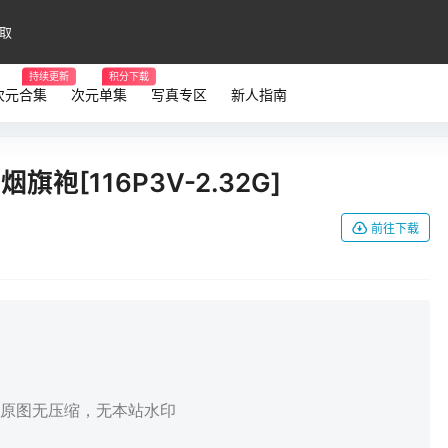
取
持续更新
积分下载
次元合集
次元单集
写真专区
新人指南
靡烟旗袍[116P3V-2.32G]
前往下载
，原图无压缩，无本站水印