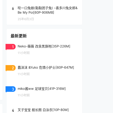
6
咬一口兔娘(黏黏团子兔) –喜多川兔女郎&
Be My Poi[60P-906MB]
25年6月3日
最新更新
1
Neko-薇薇 改良黑旗袍[35P-226M]
11小时前
2
蠢沫沫 &Yuko 危情小护士[60P-647M]
11小时前
3
miko酱ww 足球宝贝[41P-316M]
11小时前
4
叉子宝宝 舰长图 白泳衣[10P-80M]