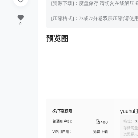
[资源下载]：度盘储存 请切勿在线解压
[压缩格式]：7z或7z分卷双层压缩(请使用
0
预览图
yuuhui
下载权限
普通用户组：
格式：
7
400
存储网盘
VIP用户组：
免费下载
温馨提示