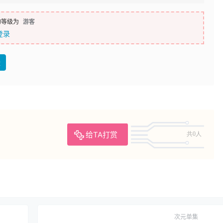
的等级为
游客
登录
盘
给TA打赏
共0人
次元单集