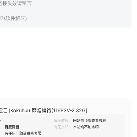
 链接失效请留言
7z软件解压)
玉汇 (Kokuhui) 靡烟旗袍[116P3V-2.32G]
z
解压教程：
网站最顶部查看教程
：
百度网盘
有无水印：
本站均不加水印
：
有任何问题请联系客服