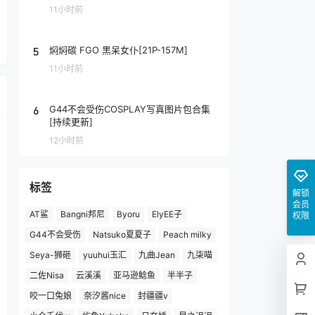
11小时前
5
焖焖碳 FGO 黑呆女仆[21P-157M]
11小时前
6
G44不会受伤COSPLAY写真图片包合集
[持续更新]
12小时前
标签
解锁
会员
AT鲨
Bangni邦尼
Byoru
ElyEE子
权限
G44不会受伤
Natsuko夏夏子
Peach milky
Seya-狮砸
yuuhui玉汇
九曲Jean
九柒喵
二佐Nisa
云溪溪
亚马逊鲶鱼
半半子
咬一口兔娘
奈汐酱nice
封疆疆v