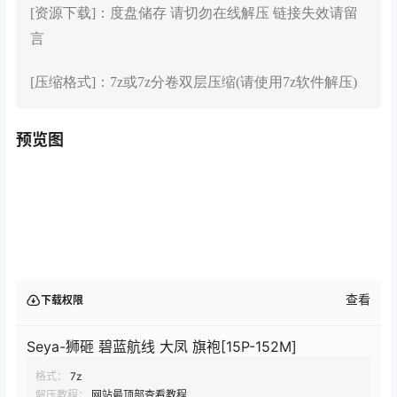
[资源下载]：度盘储存 请切勿在线解压 链接失效请留
言
[压缩格式]：7z或7z分卷双层压缩(请使用7z软件解压)
预览图
查看
下载权限
Seya-狮砸 碧蓝航线 大凤 旗袍[15P-152M]
格式：
7z
解压教程：
网站最顶部查看教程