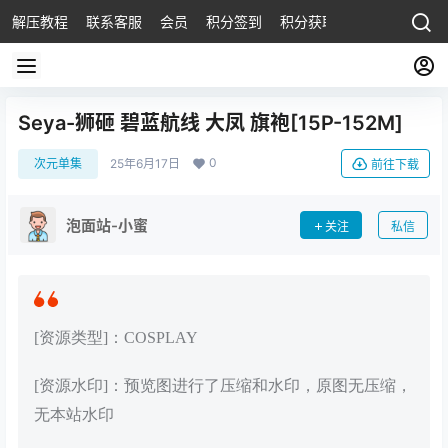
解压教程
联系客服
会员
积分签到
积分获取
Seya-狮砸 碧蓝航线 大凤 旗袍[15P-152M]
0
次元单集
25年6月17日
前往下载
泡面站-小蜜
关注
私信
[资源类型]：COSPLAY
[资源水印]：预览图进行了压缩和水印，原图无压缩，
无本站水印