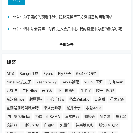
登录
公告：
为了更好的观看体验，建议更换第三方浏览器访问泡面站
公告：
请本站会员第一时间 进入会员中心-我的设置中为您的账号绑定邮箱!
全部公告
标签
AT鲨
Bangni邦尼
Byoru
ElyEE子
G44不会受伤
Natsuko夏夏子
Peach milky
Seya-狮砸
yuuhui玉汇
九曲Jean
九柒喵
二佐Nisa
云溪溪
亚马逊鲶鱼
半半子
咬一口兔娘
奈汐酱nice
封疆疆v
小仓千代w
屿鱼Yukako
日奈娇
星之迟迟
星澜是澜澜叫澜妹呀
柒柒要乖哦
桜井宁宁
水淼Aqua
沖田凜花Rinka
洛璃LoLiSAMA
清水由乃
焖焖碳
猫九酱
瓜希酱
疯猫ss
白栎Shirly
白银81
矢量鱼
神楽坂真冬
纸悦Etsu_ko