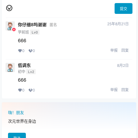
提交
25年8月21日
你仔细8吗谢谢
匿名
学前班
Lv0
666
举报
回复
0
0
低调东
8月2日
初中
Lv2
666
举报
回复
0
0
嗨！朋友
次元世界在身边