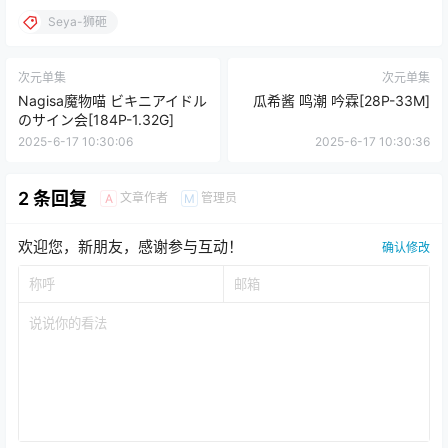
Seya-狮砸
次元单集
次元单集
Nagisa魔物喵 ビキニアイドル
瓜希酱 鸣潮 吟霖[28P-33M]
のサイン会[184P-1.32G]
2025-6-17 10:30:06
2025-6-17 10:30:36
2 条回复
文章作者
管理员
A
M
欢迎您，新朋友，感谢参与互动！
确认修改