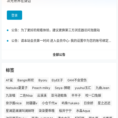
次元世界在身边
登录
公告：
为了更好的观看体验，建议更换第三方浏览器访问泡面站
公告：
请本站会员第一时间 进入会员中心-我的设置中为您的账号绑定邮箱!
全部公告
标签
AT鲨
Bangni邦尼
Byoru
ElyEE子
G44不会受伤
Natsuko夏夏子
Peach milky
Seya-狮砸
yuuhui玉汇
九曲Jean
九柒喵
二佐Nisa
云溪溪
亚马逊鲶鱼
半半子
咬一口兔娘
奈汐酱nice
封疆疆v
小仓千代w
屿鱼Yukako
日奈娇
星之迟迟
星澜是澜澜叫澜妹呀
柒柒要乖哦
桜井宁宁
水淼Aqua