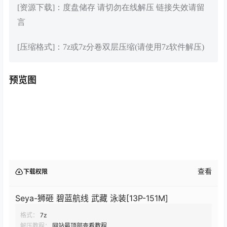
[资源下载]：度盘储存 请切勿在线解压 链接失效请留
言
[压缩格式]：7z或7z分卷双层压缩(请使用7z软件解压)
预览图
查看
下载权限
Seya-狮砸 碧蓝航线 武藏 泳装[13P-151M]
格式：
7z
解压教程：
网站最顶部查看教程