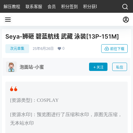
解压教程
联系客服
会员
积分签到
积分获取
Seya-狮砸 碧蓝航线 武藏 泳装[13P-151M]
0
次元单集
25年6月26日
前往下载
泡面站-小蜜
关注
私信
[资源类型]：COSPLAY
[资源水印]：预览图进行了压缩和水印，原图无压缩，
无本站水印