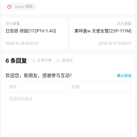
Seya-狮砸
次元单集
次元单集
日奈娇 师姐[172P1V-1.4G]
果咩酱w 天使女警[23P-111M]
2025-6-26 9:00:57
2025-6-27 9:00:01
6 条回复
文章作者
管理员
A
M
欢迎您，新朋友，感谢参与互动！
确认修改