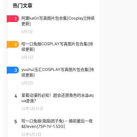
热门文章
1
阿薰kaOri写真图片包合集[Cosplay][持续
更新]
6月1日
2
咬一口兔娘COSPLAY写真图片包合集[持
续更新]
8月3日
3
yuuhui玉汇COSPLAY写真图片包合集[持
续更新]
6月5日
4
爱看动漫的必知！超会还原角色的水淼aq
ua是谁？
25年5月31日
5
咬一口兔娘(黏黏团子兔) – 婚前最后一夜
&Eleven[75P-1V-1.52G]
25年6月3日