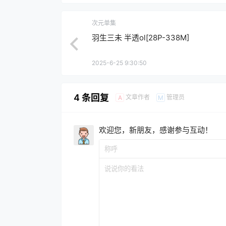
次元单集
羽生三未 半透ol[28P-338M]
2025-6-25 9:30:50
4 条回复
文章作者
管理员
A
M
欢迎您，新朋友，感谢参与互动！