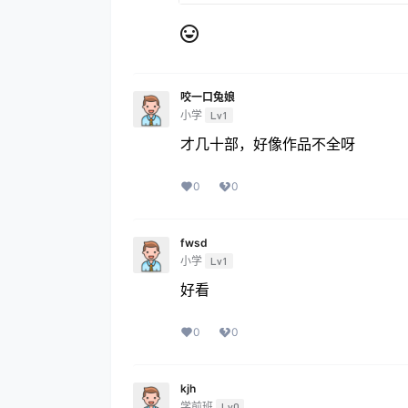
咬一口兔娘
小学
Lv1
才几十部，好像作品不全呀
0
0
fwsd
小学
Lv1
好看
0
0
kjh
学前班
Lv0