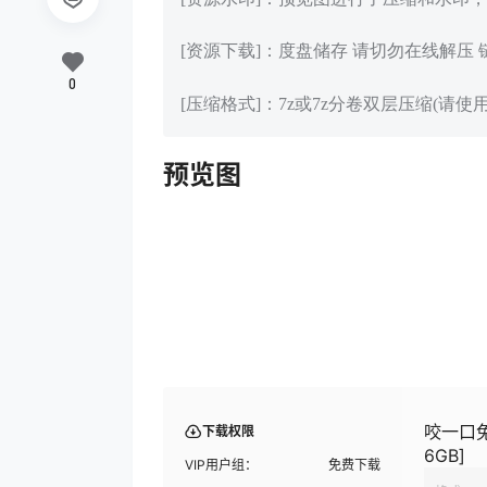
[资源下载]：度盘储存 请切勿在线解压
0
[压缩格式]：7z或7z分卷双层压缩(请使用
预览图
咬一口兔娘
下载权限
6GB]
VIP用户组：
免费下载