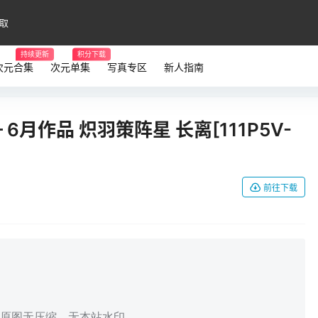
取
持续更新
积分下载
次元合集
次元单集
写真专区
新人指南
– 6月作品 炽羽策阵星 长离[111P5V-
前往下载
，原图无压缩，无本站水印