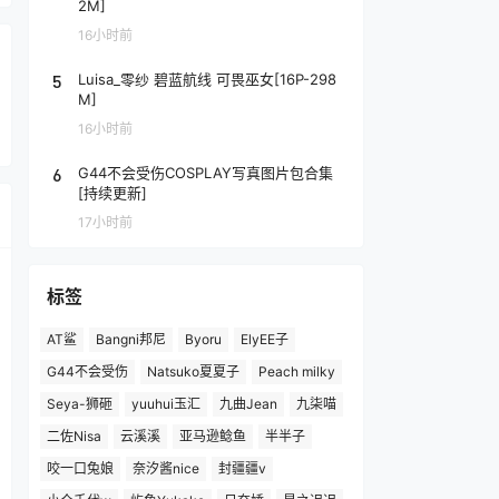
2M]
16小时前
5
Luisa_零纱 碧蓝航线 可畏巫女[16P-298
M]
16小时前
6
G44不会受伤COSPLAY写真图片包合集
[持续更新]
17小时前
标签
AT鲨
Bangni邦尼
Byoru
ElyEE子
G44不会受伤
Natsuko夏夏子
Peach milky
Seya-狮砸
yuuhui玉汇
九曲Jean
九柒喵
二佐Nisa
云溪溪
亚马逊鲶鱼
半半子
咬一口兔娘
奈汐酱nice
封疆疆v