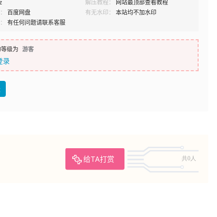
z
解压教程：
网站最顶部查看教程
：
百度网盘
有无水印：
本站均不加水印
：
有任何问题请联系客服
的等级为
游客
登录
盘
给TA打赏
共0人