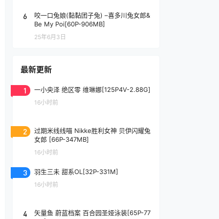
6
咬一口兔娘(黏黏团子兔) –喜多川兔女郎&
Be My Poi[60P-906MB]
25年6月3日
最新更新
1
一小央泽 绝区零 维琳娜[125P4V-2.88G]
16小时前
2
过期米线线喵 Nikke胜利女神 贝伊闪耀兔
女郎 [66P-347MB]
16小时前
3
羽生三未 甜系OL[32P-331M]
16小时前
4
矢量鱼 蔚蓝档案 百合园圣娅泳装[65P-77