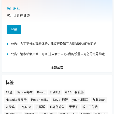
嗨！朋友
次元世界在身边
登录
公告：
为了更好的观看体验，建议更换第三方浏览器访问泡面站
公告：
请本站会员第一时间 进入会员中心-我的设置中为您的账号绑定邮箱!
全部公告
标签
AT鲨
Bangni邦尼
Byoru
ElyEE子
G44不会受伤
Natsuko夏夏子
Peach milky
Seya-狮砸
yuuhui玉汇
九曲Jean
九柒喵
二佐Nisa
云溪溪
亚马逊鲶鱼
半半子
咬一口兔娘