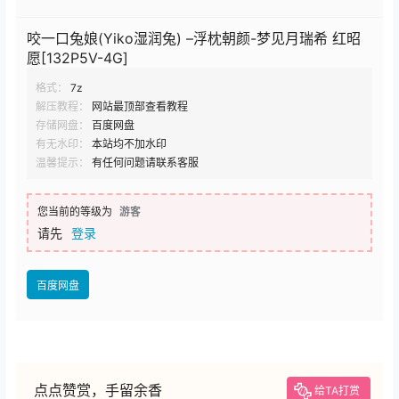
咬一口兔娘(Yiko湿润兔) –浮枕朝颜-梦见月瑞希 红昭
愿[132P5V-4G]
格式：
7z
解压教程：
网站最顶部查看教程
存储网盘：
百度网盘
有无水印：
本站均不加水印
温馨提示：
有任何问题请联系客服
您当前的等级为
游客
请先
登录
百度网盘
点点赞赏，手留余香
给TA打赏