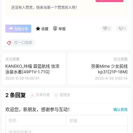
还没有人赞赏，快来当第一个赞赏的人吧！
0
0
海报分享
收藏
举报
咬一口兔娘
次元单集
次元单集
KANEKO_咔喵 碧蓝航线 信浓
弥美Mime 少女前线
泳装水着[49P1V-1.71G]
kp31[21P-18M]
2025-6-29 10:00:41
2025-6-30 9:30:14
2 条回复
文章作者
管理员
A
M
欢迎您，新朋友，感谢参与互动！
确认修改