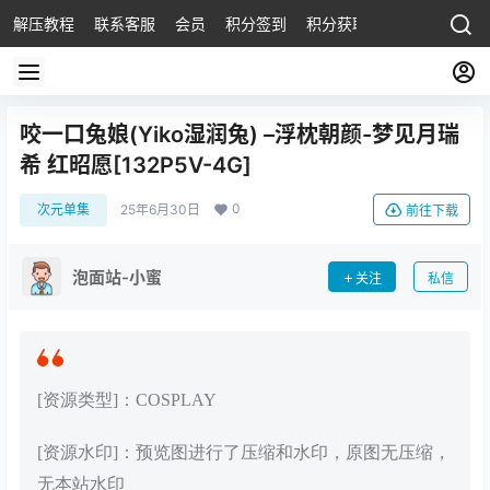
解压教程
联系客服
会员
积分签到
积分获取
咬一口兔娘(Yiko湿润兔) –浮枕朝颜-梦见月瑞
希 红昭愿[132P5V-4G]
0
次元单集
25年6月30日
前往下载
泡面站-小蜜
关注
私信
[资源类型]：COSPLAY
[资源水印]：预览图进行了压缩和水印，原图无压缩，
无本站水印