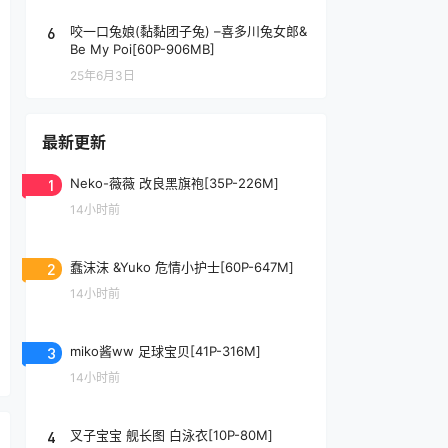
6
咬一口兔娘(黏黏团子兔) –喜多川兔女郎&
Be My Poi[60P-906MB]
25年6月3日
最新更新
1
Neko-薇薇 改良黑旗袍[35P-226M]
14小时前
2
蠢沫沫 &Yuko 危情小护士[60P-647M]
14小时前
3
miko酱ww 足球宝贝[41P-316M]
14小时前
4
叉子宝宝 舰长图 白泳衣[10P-80M]