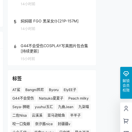
14小时前
5
焖焖碳 FGO 黑呆女仆[21P-157M]
14小时前
6
G44不会受伤COSPLAY写真图片包合集
[持续更新]
15小时前
标签
解锁
会员
AT鲨
Bangni邦尼
Byoru
ElyEE子
权限
G44不会受伤
Natsuko夏夏子
Peach milky
Seya-狮砸
yuuhui玉汇
九曲Jean
九柒喵
二佐Nisa
云溪溪
亚马逊鲶鱼
半半子
咬一口兔娘
奈汐酱nice
封疆疆v