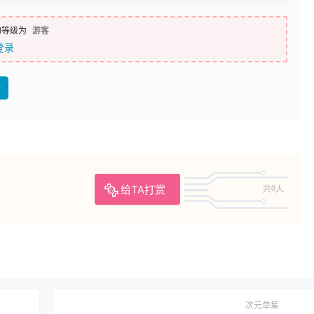
的等级为
游客
登录
盘
给TA打赏
共0人
次元单集