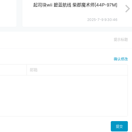
起司块wii 碧蓝航线 柴郡魔术师[44P-97M]
2025-7-9 9:30:46
提示标题
确认修改
提交