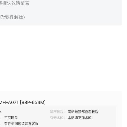
 链接失效请留言
7z软件解压)
H-A071 [98P-654M]
z
解压教程：
网站最顶部查看教程
：
百度网盘
有无水印：
本站均不加水印
：
有任何问题请联系客服