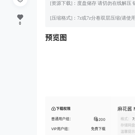
[资源下载]：度盘储存 请切勿在线解压
[压缩格式]：7z或7z分卷双层压缩(请使用
0
预览图
麻花酱 M
下载权限
普通用户组：
格式：
7
200
存储网盘
VIP用户组：
免费下载
温馨提示