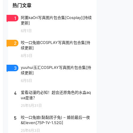
热门文章
1
阿薰kaOri写真图片包合集[Cosplay][持续
更新]
6月1日
2
咬一口兔娘COSPLAY写真图片包合集[持
续更新]
8月3日
3
yuuhui玉汇COSPLAY写真图片包合集[持
续更新]
6月5日
4
爱看动漫的必知！超会还原角色的水淼aq
ua是谁？
25年5月31日
5
咬一口兔娘(黏黏团子兔) – 婚前最后一夜
&Eleven[75P-1V-1.52G]
25年6月3日