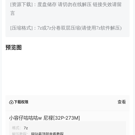
[资源下载]：度盘储存 请切勿在线解压 链接失效请留
言
[压缩格式]：7z或7z分卷双层压缩(请使用7z软件解压)
预览图
查看
下载权限
小容仔咕咕咕w 尼禄[32P-273M]
格式：
7z
解压教程：
网站最顶部查看教程