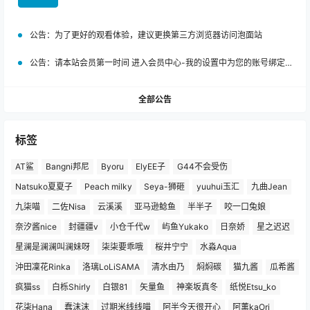
公告：
为了更好的观看体验，建议更换第三方浏览器访问泡面站
公告：
请本站会员第一时间 进入会员中心-我的设置中为您的账号绑定邮箱!
全部公告
标签
AT鲨
Bangni邦尼
Byoru
ElyEE子
G44不会受伤
Natsuko夏夏子
Peach milky
Seya-狮砸
yuuhui玉汇
九曲Jean
九柒喵
二佐Nisa
云溪溪
亚马逊鲶鱼
半半子
咬一口兔娘
奈汐酱nice
封疆疆v
小仓千代w
屿鱼Yukako
日奈娇
星之迟迟
星澜是澜澜叫澜妹呀
柒柒要乖哦
桜井宁宁
水淼Aqua
沖田凜花Rinka
洛璃LoLiSAMA
清水由乃
焖焖碳
猫九酱
瓜希酱
疯猫ss
白栎Shirly
白银81
矢量鱼
神楽坂真冬
纸悦Etsu_ko
花柒Hana
蠢沫沫
过期米线线喵
阿半今天很开心
阿薰kaOri