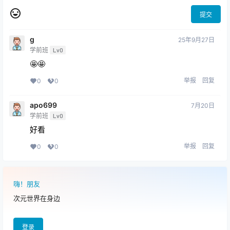
提交
g
25年9月27日
学前班
Lv0
🤩🤩
举报
回复
0
0
apo699
7月20日
学前班
Lv0
好看
举报
回复
0
0
嗨！朋友
次元世界在身边
登录