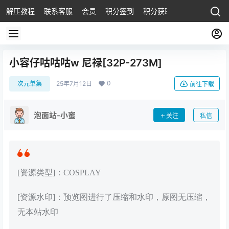
解压教程
联系客服
会员
积分签到
积分获取
小容仔咕咕咕w 尼禄[32P-273M]
0
次元单集
25年7月12日
前往下载
泡面站-小蜜
关注
私信
[资源类型]：COSPLAY
[资源水印]：预览图进行了压缩和水印，原图无压缩，
无本站水印