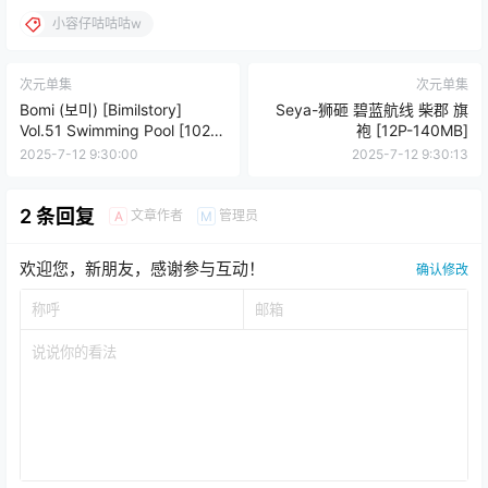
小容仔咕咕咕w
次元单集
次元单集
Bomi (보미) [Bimilstory]
Seya-狮砸 碧蓝航线 柴郡 旗
Vol.51 Swimming Pool [102P-
袍 [12P-140MB]
762MB]
2025-7-12 9:30:00
2025-7-12 9:30:13
2 条回复
文章作者
管理员
A
M
欢迎您，新朋友，感谢参与互动！
确认修改