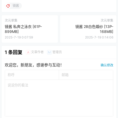
镜酱
次元单集
次元单集
镜酱 私奔之泳衣 [61P-
镜酱 2B白色婚纱 [13P-
899MB]
168MB]
2025-7-19 0:07:59
2025-7-19 0:14:06
1 条回复
文章作者
管理员
A
M
欢迎您，新朋友，感谢参与互动！
确认修改