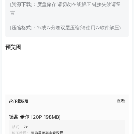
[资源下载]：度盘储存 请切勿在线解压 链接失效请留
言
[压缩格式]：7z或7z分卷双层压缩(请使用7z软件解压)
预览图
查看
下载权限
镜酱 希尔 [20P-198MB]
格式：
7z
解压教程：
网站最顶部查看教程