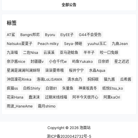
全部公告
标签
AT鲨
Bangni邦尼
Byoru
ElyEE子
G44不会受伤
Natsuko夏夏子
Peach milky
Seya-狮砸
yuuhui玉汇
九曲Jean
九柒喵
二佐Nisa
云溪溪
亚马逊鲶鱼
半半子
咬一口兔娘
奈汐酱nice
封疆疆v
小仓千代w
屿鱼Yukako
日奈娇
星之迟迟
星澜是澜澜叫澜妹呀
柒柒要乖哦
桜井宁宁
水淼Aqua
沖田凜花Rinka
洛璃LoLiSAMA
清水由乃
焖焖碳
猫九酱
瓜希酱
疯猫ss
白栎Shirly
白银81
矢量鱼
神楽坂真冬
纸悦Etsu_ko
花柒Hana
蠢沫沫
过期米线线喵
阿半今天很开心
阿薰kaOri
雨波_HaneAme
霜月shimo
Copyright © 2026
泡面站
浙ICP备2020042732号-5