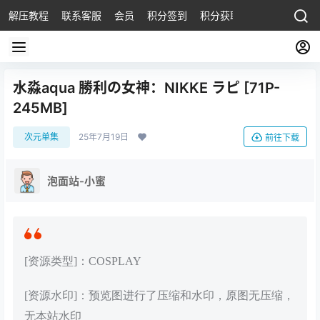
解压教程
联系客服
会员
积分签到
积分获取
水淼aqua 勝利の女神：NIKKE ラピ [71P-
245MB]
次元单集
25年7月19日
前往下载
泡面站-小蜜
[资源类型]：COSPLAY
[资源水印]：预览图进行了压缩和水印，原图无压缩，
无本站水印