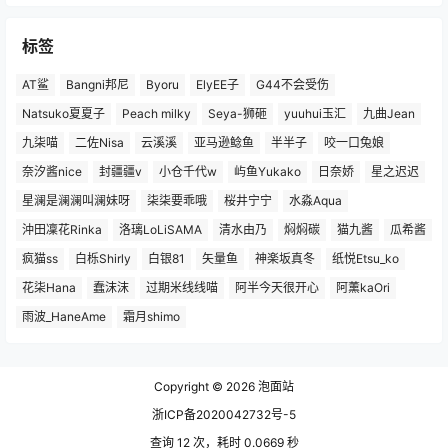
标签
AT鲨
Bangni邦尼
Byoru
ElyEE子
G44不会受伤
Natsuko夏夏子
Peach milky
Seya-狮砸
yuuhui玉汇
九曲Jean
九柒喵
二佐Nisa
云溪溪
亚马逊鲶鱼
半半子
咬一口兔娘
奈汐酱nice
封疆疆v
小仓千代w
屿鱼Yukako
日奈娇
星之迟迟
星澜是澜澜叫澜妹呀
柒柒要乖哦
桜井宁宁
水淼Aqua
沖田凜花Rinka
洛璃LoLiSAMA
清水由乃
焖焖碳
猫九酱
瓜希酱
疯猫ss
白栎Shirly
白银81
矢量鱼
神楽坂真冬
纸悦Etsu_ko
花柒Hana
蠢沫沫
过期米线线喵
阿半今天很开心
阿薰kaOri
雨波_HaneAme
霜月shimo
Copyright © 2026
泡面站
浙ICP备2020042732号-5
查询 12 次，耗时 0.0669 秒