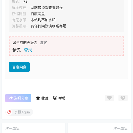
格式：
7z
解压教程：
网站最顶部查看教程
存储网盘：
百度网盘
有无水印：
本站均不加水印
温馨提示：
有任何问题请联系客服
您当前的等级为
游客
请先
登录
百度网盘
海报分享
收藏
举报
水淼Aqua
次元单集
次元单集