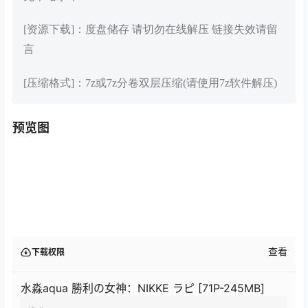
[资源下载]：度盘储存 请切勿在线解压 链接失效请留
言
[压缩格式]：7z或7z分卷双层压缩(请使用7z软件解压)
预览图
查看
下载权限
水淼aqua 勝利の女神：NIKKE ラピ [71P-245MB]