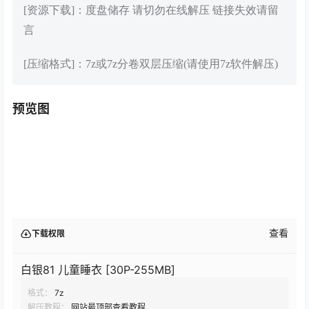
[资源下载]：度盘储存 请切勿在线解压 链接失效请留
言
[压缩格式]：7z或7z分卷双层压缩(请使用7z软件解压)
预览图
查看
下载权限
白银81 儿童睡衣 [30P-255MB]
格式：
7z
解压教程：
网站最顶部查看教程