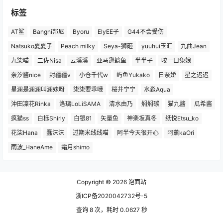
标签
AT鲨
Bangni邦尼
Byoru
ElyEE子
G44不会受伤
Natsuko夏夏子
Peach milky
Seya-狮砸
yuuhui玉汇
九曲Jean
九柒喵
二佐Nisa
云溪溪
亚马逊鲶鱼
半半子
咬一口兔娘
奈汐酱nice
封疆疆v
小仓千代w
屿鱼Yukako
日奈娇
星之迟迟
星澜是澜澜叫澜妹呀
柒柒要乖哦
桜井宁宁
水淼Aqua
沖田凜花Rinka
洛璃LoLiSAMA
清水由乃
焖焖碳
猫九酱
瓜希酱
疯猫ss
白栎Shirly
白银81
矢量鱼
神楽坂真冬
纸悦Etsu_ko
花柒Hana
蠢沫沫
过期米线线喵
阿半今天很开心
阿薰kaOri
雨波_HaneAme
霜月shimo
Copyright © 2026
泡面站
浙ICP备2020042732号-5
查询 8 次，耗时 0.0627 秒