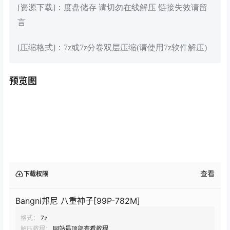
[资源下载]：度盘储存 请切勿在线解压 链接失效请留
言
[压缩格式]：7z或7z分卷双层压缩(请使用7z软件解压)
预览图
查看
下载权限
Bangni邦尼 八重神子[99P-782M]
格式：
7z
解压教程：
网站最顶部查看教程