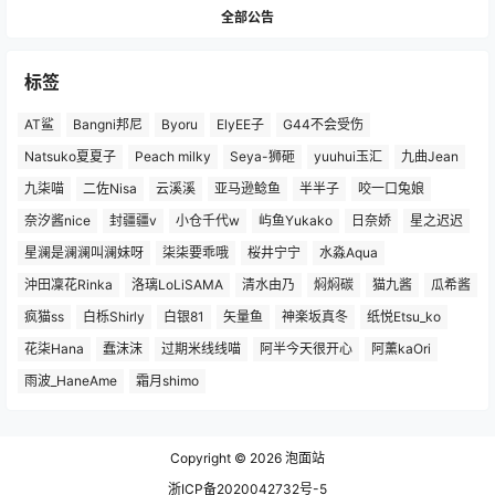
全部公告
标签
AT鲨
Bangni邦尼
Byoru
ElyEE子
G44不会受伤
Natsuko夏夏子
Peach milky
Seya-狮砸
yuuhui玉汇
九曲Jean
九柒喵
二佐Nisa
云溪溪
亚马逊鲶鱼
半半子
咬一口兔娘
奈汐酱nice
封疆疆v
小仓千代w
屿鱼Yukako
日奈娇
星之迟迟
星澜是澜澜叫澜妹呀
柒柒要乖哦
桜井宁宁
水淼Aqua
沖田凜花Rinka
洛璃LoLiSAMA
清水由乃
焖焖碳
猫九酱
瓜希酱
疯猫ss
白栎Shirly
白银81
矢量鱼
神楽坂真冬
纸悦Etsu_ko
花柒Hana
蠢沫沫
过期米线线喵
阿半今天很开心
阿薰kaOri
雨波_HaneAme
霜月shimo
Copyright © 2026
泡面站
浙ICP备2020042732号-5