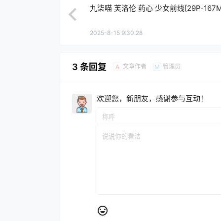
九柒喵 芙洛伦 药心 少女前线[29P-167M
2025-8-15 9:30:28
3 条回复
文章作者
管理员
A
M
欢迎您，新朋友，感谢参与互动！