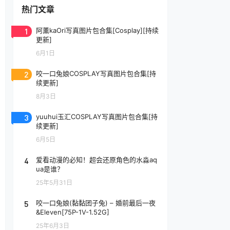
热门文章
1
阿薰kaOri写真图片包合集[Cosplay][持续
更新]
6月1日
2
咬一口兔娘COSPLAY写真图片包合集[持
续更新]
8月3日
3
yuuhui玉汇COSPLAY写真图片包合集[持
续更新]
6月5日
4
爱看动漫的必知！超会还原角色的水淼aq
ua是谁？
25年5月31日
5
咬一口兔娘(黏黏团子兔) – 婚前最后一夜
&Eleven[75P-1V-1.52G]
25年6月3日