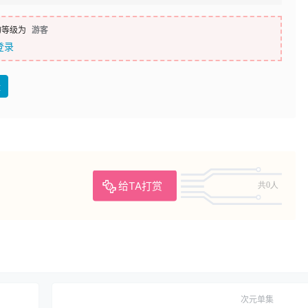
的等级为
游客
登录
盘
给TA打赏
共0人
次元单集