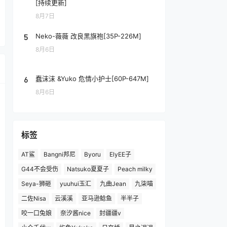
[持续更新]
8月7日
5
Neko-薇薇 改良黑旗袍[35P-226M]
8月6日
6
蠢沫沫 &Yuko 危情小护士[60P-647M]
8月6日
标签
AT鲨
Bangni邦尼
Byoru
ElyEE子
G44不会受伤
Natsuko夏夏子
Peach milky
Seya-狮砸
yuuhui玉汇
九曲Jean
九柒喵
二佐Nisa
云溪溪
亚马逊鲶鱼
半半子
咬一口兔娘
奈汐酱nice
封疆疆v