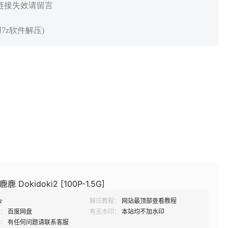
 链接失效请留言
7z软件解压)
鹿鹿 Dokidoki2 [100P-1.5G]
z
解压教程：
网站最顶部查看教程
：
百度网盘
有无水印：
本站均不加水印
：
有任何问题请联系客服