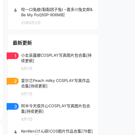
6
咬一口兔娘(黏黏团子兔) –喜多川兔女郎&
Be My Poi[60P-906MB]
25年6月3日
最新更新
1
小女巫露娜COSPLAY写真图片包合集[持
续更新]
8月7日
2
爱尔兰Peach milky COSPLAY写真作品
合集[持续更新]
8月7日
3
阿半今天很开心COSPLAY写真图片包合
集[持续更新]
8月7日
4
KenKen(けん研)COS图片作品合集[79套]