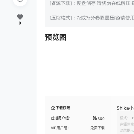
[资源下载]：度盘储存 请切勿在线解压
[压缩格式]：7z或7z分卷双层压缩(请使用
0
预览图
Shika小
下载权限
普通用户组：
格式：
7
300
存储网盘
VIP用户组：
免费下载
温馨提示