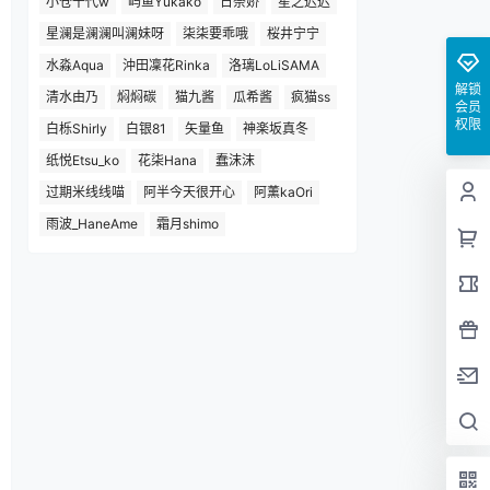
小仓千代w
屿鱼Yukako
日奈娇
星之迟迟
星澜是澜澜叫澜妹呀
柒柒要乖哦
桜井宁宁
水淼Aqua
沖田凜花Rinka
洛璃LoLiSAMA
解锁
清水由乃
焖焖碳
猫九酱
瓜希酱
疯猫ss
会员
权限
白栎Shirly
白银81
矢量鱼
神楽坂真冬
纸悦Etsu_ko
花柒Hana
蠢沫沫
过期米线线喵
阿半今天很开心
阿薰kaOri
雨波_HaneAme
霜月shimo