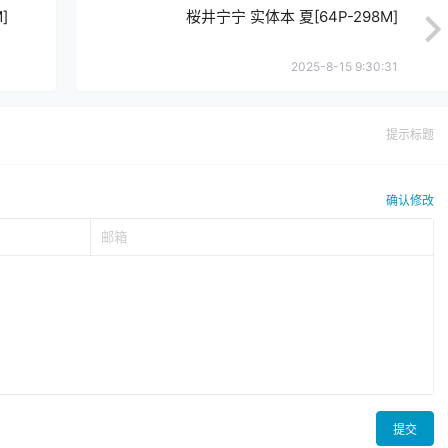
]
桜井宁宁 实体本 夏[64P-298M]
2025-8-15 9:30:31
提示标题
确认修改
提交