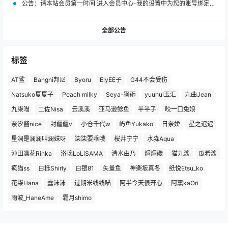
公告：
请本站会员第一时间 进入会员中心-我的设置中为您的账号绑定邮箱!
全部公告
标签
AT鲨
Bangni邦尼
Byoru
ElyEE子
G44不会受伤
Natsuko夏夏子
Peach milky
Seya-狮砸
yuuhui玉汇
九曲Jean
九柒喵
二佐Nisa
云溪溪
亚马逊鲶鱼
半半子
咬一口兔娘
奈汐酱nice
封疆疆v
小仓千代w
屿鱼Yukako
日奈娇
星之迟迟
星澜是澜澜叫澜妹呀
柒柒要乖哦
桜井宁宁
水淼Aqua
沖田凜花Rinka
洛璃LoLiSAMA
清水由乃
焖焖碳
猫九酱
瓜希酱
疯猫ss
白栎Shirly
白银81
矢量鱼
神楽坂真冬
纸悦Etsu_ko
花柒Hana
蠢沫沫
过期米线线喵
阿半今天很开心
阿薰kaOri
雨波_HaneAme
霜月shimo