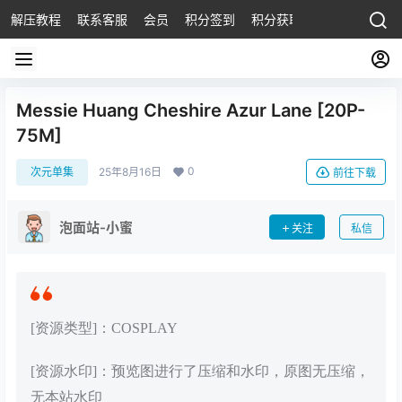
解压教程
联系客服
会员
积分签到
积分获取
Messie Huang Cheshire Azur Lane [20P-
75M]
0
次元单集
25年8月16日
前往下载
泡面站-小蜜
关注
私信
[资源类型]：COSPLAY
[资源水印]：预览图进行了压缩和水印，原图无压缩，
无本站水印