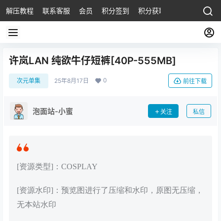
解压教程
联系客服
会员
积分签到
积分获取
许岚LAN 纯欲牛仔短裤[40P-555MB]
0
次元单集
25年8月17日
前往下载
泡面站-小蜜
关注
私信
[资源类型]：COSPLAY
[资源水印]：预览图进行了压缩和水印，原图无压缩，
无本站水印