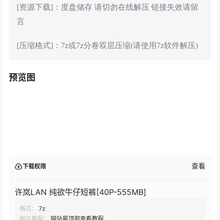
[资源下载]：度盘储存 请切勿在线解压 链接失效请留
言
[压缩格式]：7z或7z分卷双层压缩(请使用7z软件解压)
预览图
查看
下载权限
许岚LAN 纯欲牛仔短裤[40P-555MB]
格式：
7z
解压教程：
网站最顶部查看教程