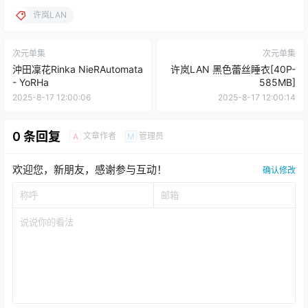
许岚LAN
次元单集
次元单集
沖田凜花Rinka NieRAutomata
许岚LAN 黑色蕾丝睡衣[40P-
- YoRHa
585MB]
2025-8-17 12:00:06
2025-8-17 12:00:14
0 条回复
文章作者
管理员
A
M
欢迎您，新朋友，感谢参与互动！
确认修改