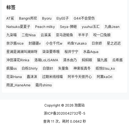
标签
AT鲨
Bangni邦尼
Byoru
ElyEE子
G44不会受伤
Natsuko夏夏子
Peach milky
Seya-狮砸
yuuhui玉汇
九曲Jean
九柒喵
二佐Nisa
云溪溪
亚马逊鲶鱼
半半子
咬一口兔娘
奈汐酱nice
封疆疆v
小仓千代w
屿鱼Yukako
日奈娇
星之迟迟
星澜是澜澜叫澜妹呀
柒柒要乖哦
桜井宁宁
水淼Aqua
沖田凜花Rinka
洛璃LoLiSAMA
清水由乃
焖焖碳
猫九酱
瓜希酱
疯猫ss
白栎Shirly
白银81
矢量鱼
神楽坂真冬
纸悦Etsu_ko
花柒Hana
蠢沫沫
过期米线线喵
阿半今天很开心
阿薰kaOri
雨波_HaneAme
霜月shimo
Copyright © 2026
泡面站
浙ICP备2020042732号-5
查询 11 次，耗时 0.0642 秒