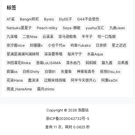
标签
AT鲨
Bangni邦尼
Byoru
ElyEE子
G44不会受伤
Natsuko夏夏子
Peach milky
Seya-狮砸
yuuhui玉汇
九曲Jean
九柒喵
二佐Nisa
云溪溪
亚马逊鲶鱼
半半子
咬一口兔娘
奈汐酱nice
封疆疆v
小仓千代w
屿鱼Yukako
日奈娇
星之迟迟
星澜是澜澜叫澜妹呀
柒柒要乖哦
桜井宁宁
水淼Aqua
沖田凜花Rinka
洛璃LoLiSAMA
清水由乃
焖焖碳
猫九酱
瓜希酱
疯猫ss
白栎Shirly
白银81
矢量鱼
神楽坂真冬
纸悦Etsu_ko
花柒Hana
蠢沫沫
过期米线线喵
阿半今天很开心
阿薰kaOri
雨波_HaneAme
霜月shimo
Copyright © 2026
泡面站
浙ICP备2020042732号-5
查询 11 次，耗时 0.0625 秒