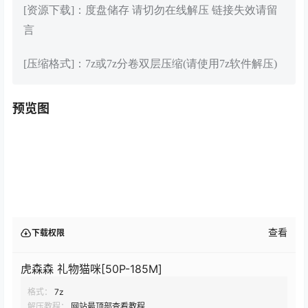
[资源下载]：度盘储存 请切勿在线解压 链接失效请留
言
[压缩格式]：7z或7z分卷双层压缩(请使用7z软件解压)
预览图
查看
下载权限
虎森森 礼物猫咪[50P-185M]
格式：
7z
解压教程：
网站最顶部查看教程