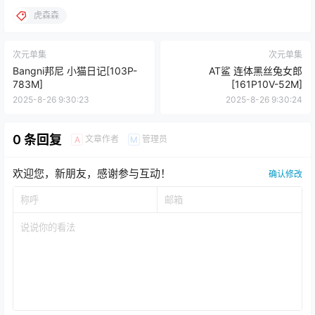
虎森森
次元单集
次元单集
Bangni邦尼 小猫日记[103P-
AT鲨 连体黑丝兔女郎
783M]
[161P10V-52M]
2025-8-26 9:30:23
2025-8-26 9:30:24
0 条回复
文章作者
管理员
A
M
欢迎您，新朋友，感谢参与互动！
确认修改