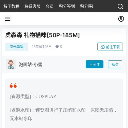
解压教程
联系客服
会员
积分签到
积分获取
虎森森 礼物猫咪[50P-185M]
0
次元单集
25年8月26日
前往下载
泡面站-小蜜
关注
私信
[资源类型]：COSPLAY
[资源水印]：预览图进行了压缩和水印，原图无压缩，
无本站水印