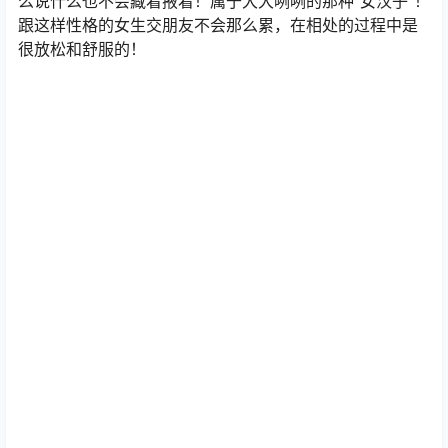
么说什么也不会藏着掖着！属于大大咧咧的那种“女汉子”！
跟这样性格的女生交朋友不会那么累，在相处的过程中是
很放松和舒服的！