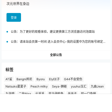
次元世界在身边
登录
公告：
为了更好的观看体验，建议更换第三方浏览器访问泡面站
公告：
请本站会员第一时间 进入会员中心-我的设置中为您的账号绑定邮箱!
全部公告
标签
AT鲨
Bangni邦尼
Byoru
ElyEE子
G44不会受伤
Natsuko夏夏子
Peach milky
Seya-狮砸
yuuhui玉汇
九曲Jean
九柒喵
二佐Nisa
云溪溪
亚马逊鲶鱼
半半子
咬一口兔娘
奈汐酱nice
封疆疆v
小仓千代w
屿鱼Yukako
日奈娇
星之迟迟
首页
搜索
菜单
我的
星澜是澜澜叫澜妹呀
柒柒要乖哦
桜井宁宁
水淼Aqua