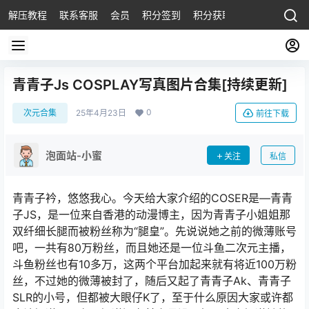
解压教程
联系客服
会员
积分签到
积分获取
青青子Js COSPLAY写真图片合集[持续更新]
0
次元合集
25年4月23日
前往下载
泡面站-小蜜
关注
私信
青青子衿，悠悠我心。今天给大家介绍的COSER是—青青
子JS，是一位来自香港的动漫博主，因为青青子小姐姐那
双纤细长腿而被粉丝称为“腿皇”。先说说她之前的微薄账号
吧，一共有80万粉丝，而且她还是一位斗鱼二次元主播，
斗鱼粉丝也有10多万，这两个平台加起来就有将近100万粉
丝，不过她的微薄被封了，随后又起了青青子Ak、青青子
SLR的小号，但都被大眼仔K了，至于什么原因大家或许都