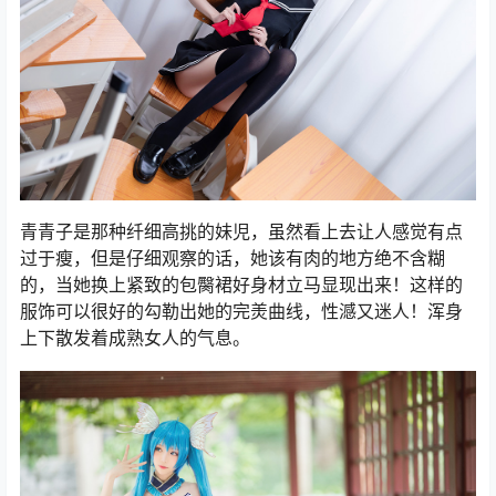
青青子是那种纤细高挑的妹児，虽然看上去让人感觉有点
过于瘦，但是仔细观察的话，她该有肉的地方绝不含糊
的，当她换上紧致的包臋裙好身材立马显现出来！这样的
服饰可以很好的勾勒出她的完羙曲线，性澸又迷人！浑身
上下散发着成熟女人的气息。