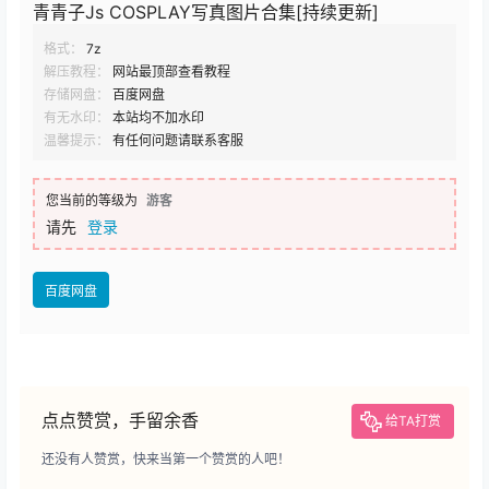
青青子Js COSPLAY写真图片合集[持续更新]
格式：
7z
解压教程：
网站最顶部查看教程
存储网盘：
百度网盘
有无水印：
本站均不加水印
温馨提示：
有任何问题请联系客服
您当前的等级为
游客
请先
登录
百度网盘
点点赞赏，手留余香
给TA打赏
还没有人赞赏，快来当第一个赞赏的人吧！