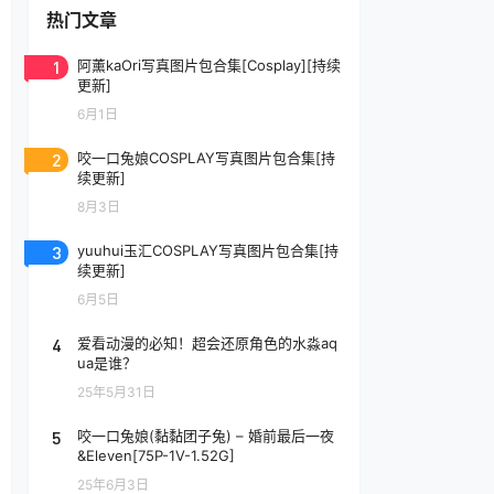
热门文章
1
阿薰kaOri写真图片包合集[Cosplay][持续
更新]
6月1日
2
咬一口兔娘COSPLAY写真图片包合集[持
续更新]
8月3日
3
yuuhui玉汇COSPLAY写真图片包合集[持
续更新]
6月5日
4
爱看动漫的必知！超会还原角色的水淼aq
ua是谁？
25年5月31日
5
咬一口兔娘(黏黏团子兔) – 婚前最后一夜
&Eleven[75P-1V-1.52G]
25年6月3日