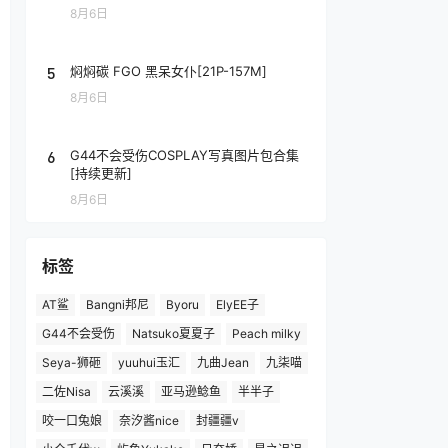
8月6日
5
焖焖碳 FGO 黑呆女仆[21P-157M]
8月6日
6
G44不会受伤COSPLAY写真图片包合集
[持续更新]
8月6日
标签
AT鲨
Bangni邦尼
Byoru
ElyEE子
G44不会受伤
Natsuko夏夏子
Peach milky
Seya-狮砸
yuuhui玉汇
九曲Jean
九柒喵
二佐Nisa
云溪溪
亚马逊鲶鱼
半半子
咬一口兔娘
奈汐酱nice
封疆疆v