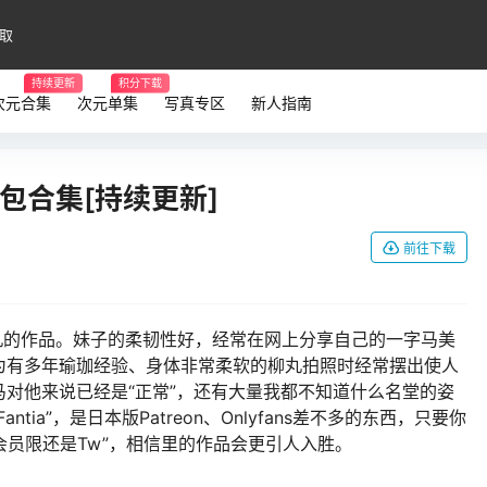
取
持续更新
积分下载
次元合集
次元单集
写真专区
新人指南
包合集[持续更新]
前往下载
柳丸的作品。妹子的柔韧性好，经常在网上分享自己的一字马美
为有多年瑜珈经验、身体非常柔软的柳丸拍照时经常摆出使人
对他来说已经是“正常”，还有大量我都不知道什么名堂的姿
ia”，是日本版Patreon、Onlyfans差不多的东西，只要你
“会员限还是Tw”，相信里的作品会更引人入胜。