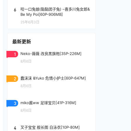
6
咬一口兔娘(黏黏团子兔) –喜多川兔女郎&
Be My Poi[60P-906MB]
25年6月3日
最新更新
1
Neko-薇薇 改良黑旗袍[35P-226M]
8月6日
2
蠢沫沫 &Yuko 危情小护士[60P-647M]
8月6日
3
miko酱ww 足球宝贝[41P-316M]
8月6日
4
叉子宝宝 舰长图 白泳衣[10P-80M]