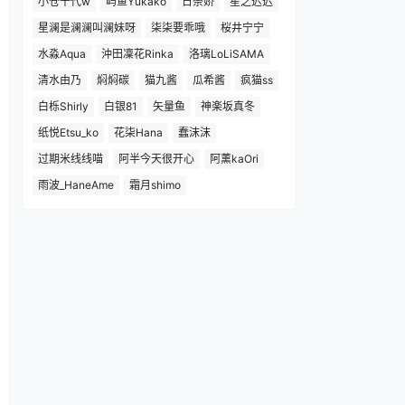
小仓千代w
屿鱼Yukako
日奈娇
星之迟迟
星澜是澜澜叫澜妹呀
柒柒要乖哦
桜井宁宁
水淼Aqua
沖田凜花Rinka
洛璃LoLiSAMA
清水由乃
焖焖碳
猫九酱
瓜希酱
疯猫ss
白栎Shirly
白银81
矢量鱼
神楽坂真冬
纸悦Etsu_ko
花柒Hana
蠢沫沫
过期米线线喵
阿半今天很开心
阿薰kaOri
雨波_HaneAme
霜月shimo