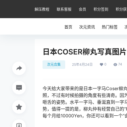
解压教程
联系客服
会员
积分签到
积分获
首页
次元资讯
热门标签
日本COSER柳丸写真图片
0
74
次元合集
25年4月24日
今天给大家带来的是日本一字马Coser
照，不过有时候拍摄的角度有些清奇。因
咂舌的姿势。水平一字马、垂涎直到一字马
势，值得一提的是，柳丸仲有经营自己的“Fant
每个月给10000Yen，你还可以看到一个