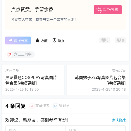
点点赞赏，手留余香
给TA打赏
还没有人赞赏，快来当第一个赞赏的人吧！
0
0
海报分享
收藏
举报
六二二同学
次元合集
次元合集
黑龙贯通COSPLAY写真图片
韩国妹子Zia写真图片包合集
包合集[持续更新]
[持续更新]
2025-4-25 10:13:50
2025-4-25 10:20:48
4 条回复
文章作者
管理员
A
M
欢迎您，新朋友，感谢参与互动！
确认修改