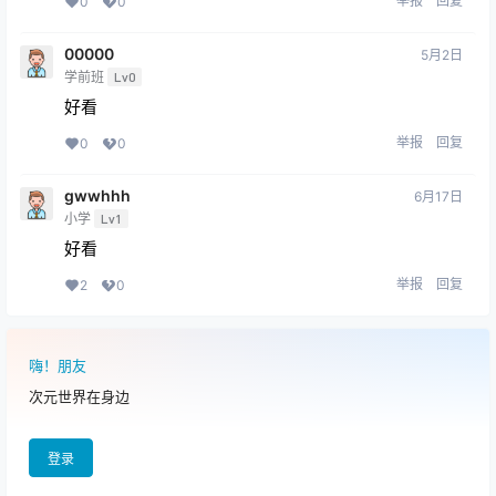
举报
回复
0
0
00000
5月2日
学前班
Lv0
好看
举报
回复
0
0
gwwhhh
6月17日
小学
Lv1
好看
举报
回复
2
0
嗨！朋友
次元世界在身边
登录