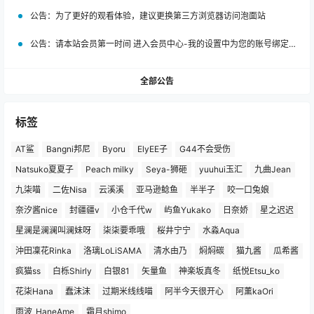
公告：
为了更好的观看体验，建议更换第三方浏览器访问泡面站
公告：
请本站会员第一时间 进入会员中心-我的设置中为您的账号绑定邮箱!
全部公告
标签
AT鲨
Bangni邦尼
Byoru
ElyEE子
G44不会受伤
Natsuko夏夏子
Peach milky
Seya-狮砸
yuuhui玉汇
九曲Jean
九柒喵
二佐Nisa
云溪溪
亚马逊鲶鱼
半半子
咬一口兔娘
奈汐酱nice
封疆疆v
小仓千代w
屿鱼Yukako
日奈娇
星之迟迟
星澜是澜澜叫澜妹呀
柒柒要乖哦
桜井宁宁
水淼Aqua
沖田凜花Rinka
洛璃LoLiSAMA
清水由乃
焖焖碳
猫九酱
瓜希酱
疯猫ss
白栎Shirly
白银81
矢量鱼
神楽坂真冬
纸悦Etsu_ko
花柒Hana
蠢沫沫
过期米线线喵
阿半今天很开心
阿薰kaOri