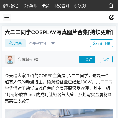
解压教程
联系客服
会员
积分签到
积分获取
六二二同学COSPLAY写真图片合集[持续更新]
0
次元合集
25年4月25日
前往下载
泡面站-小蜜
关注
私信
今天给大家介绍的COSER主角是-六二二同学，这是一个
超有人气的动漫博主，微薄粉丝量已经超100W，六二二同
学凭借对于动漫游戏角色的高度还原深受欢迎，其中一组
“阿丽塔胶衣cos”的成功让她名气大曾，那超写实金属材料
感实在太赞了！