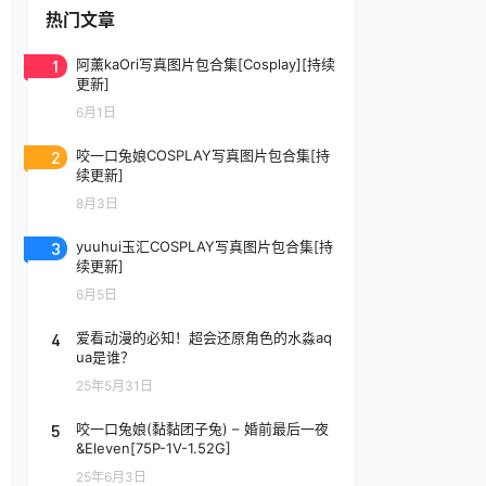
热门文章
1
阿薰kaOri写真图片包合集[Cosplay][持续
更新]
6月1日
2
咬一口兔娘COSPLAY写真图片包合集[持
续更新]
8月3日
3
yuuhui玉汇COSPLAY写真图片包合集[持
续更新]
6月5日
4
爱看动漫的必知！超会还原角色的水淼aq
ua是谁？
25年5月31日
5
咬一口兔娘(黏黏团子兔) – 婚前最后一夜
&Eleven[75P-1V-1.52G]
25年6月3日