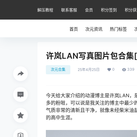
解压教程
联系客服
会员
积分签到
积分获
首页
次元资讯
热门标签
许岚LAN写真图片包合集[Co
0
339
次元合集
25年4月25日
今天给大家介绍的动漫博主是许岚LAN，是
多的粉咝，可以说是我关注的博主中最少
气质非常的清新且干净，就像未经柴米油
的高中生涯。