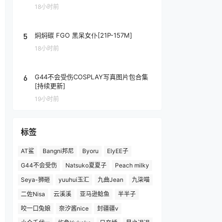
18小时前
5
焖焖碳 FGO 黑呆女仆[21P-157M]
18小时前
6
G44不会受伤COSPLAY写真图片包合集
[持续更新]
19小时前
标签
AT鲨
Bangni邦尼
Byoru
ElyEE子
G44不会受伤
Natsuko夏夏子
Peach milky
Seya-狮砸
yuuhui玉汇
九曲Jean
九柒喵
二佐Nisa
云溪溪
亚马逊鲶鱼
半半子
咬一口兔娘
奈汐酱nice
封疆疆v