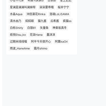
小仓千代w
屿鱼Yukako
日奈娇
星之迟迟
星澜是澜澜叫澜妹呀
柒柒要乖哦
桜井宁宁
水淼Aqua
沖田凜花Rinka
洛璃LoLiSAMA
清水由乃
焖焖碳
猫九酱
瓜希酱
疯猫ss
白栎Shirly
白银81
矢量鱼
神楽坂真冬
纸悦Etsu_ko
花柒Hana
蠢沫沫
过期米线线喵
阿半今天很开心
阿薰kaOri
雨波_HaneAme
霜月shimo