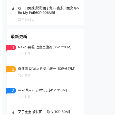
6
咬一口兔娘(黏黏团子兔) –喜多川兔女郎&
Be My Poi[60P-906MB]
25年6月3日
最新更新
1
Neko-薇薇 改良黑旗袍[35P-226M]
18小时前
2
蠢沫沫 &Yuko 危情小护士[60P-647M]
18小时前
3
miko酱ww 足球宝贝[41P-316M]
18小时前
4
叉子宝宝 舰长图 白泳衣[10P-80M]