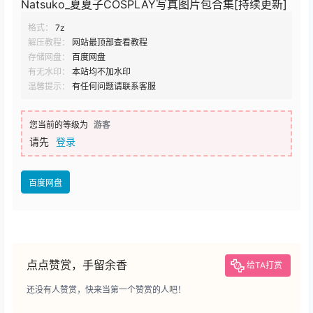
Natsuko_夏夏子COSPLAY写真图片包合集[持续更新]
格式：
7z
解压教程：
网站最顶部查看教程
存储网盘：
百度网盘
有无水印：
本站均不加水印
温馨提示：
有任何问题请联系客服
您当前的等级为
游客
请先
登录
百度网盘
点点赞赏，手留余香
给TA打赏
还没有人赞赏，快来当第一个赞赏的人吧！