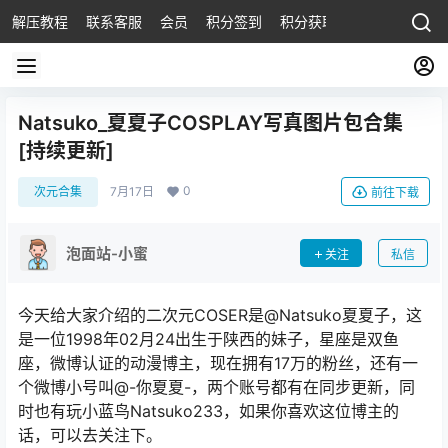
解压教程
联系客服
会员
积分签到
积分获取
Natsuko_夏夏子COSPLAY写真图片包合集
[持续更新]
0
次元合集
7月17日
前往下载
泡面站-小蜜
关注
私信
今天给大家介绍的二次元COSER是@Natsuko夏夏子，这
是一位1998年02月24出生于陕西的妹子，星座是双鱼
座，微博认证的动漫博主，现在拥有17万的粉丝，还有一
个微博小号叫@-你夏夏-，两个账号都有在同步更新，同
时也有玩小蓝鸟Natsuko233，如果你喜欢这位博主的
话，可以去关注下。