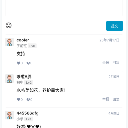
提交
cooler
25年7月17日
学前班
Lv0
支持
举报
回复
0
0
哆啦A胖
2月5日
初中
Lv2
水帖美如花，养护靠大家！
举报
回复
0
0
445566dfg
4月9日
小学
Lv1
好看(♥∀♥)