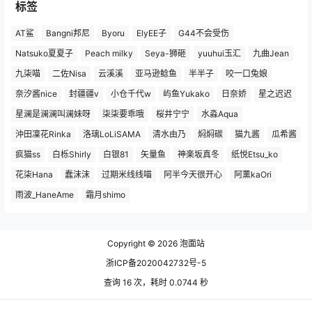
标签
AT鲨
Bangni邦尼
Byoru
ElyEE子
G44不会受伤
Natsuko夏夏子
Peach milky
Seya-狮砸
yuuhui玉汇
九曲Jean
九柒喵
二佐Nisa
云溪溪
亚马逊鲶鱼
半半子
咬一口兔娘
奈汐酱nice
封疆疆v
小仓千代w
屿鱼Yukako
日奈娇
星之迟迟
星澜是澜澜叫澜妹呀
柒柒要乖哦
桜井宁宁
水淼Aqua
沖田凜花Rinka
洛璃LoLiSAMA
清水由乃
焖焖碳
猫九酱
瓜希酱
疯猫ss
白栎Shirly
白银81
矢量鱼
神楽坂真冬
纸悦Etsu_ko
花柒Hana
蠢沫沫
过期米线线喵
阿半今天很开心
阿薰kaOri
雨波_HaneAme
霜月shimo
Copyright © 2026
泡面站
浙ICP备2020042732号-5
查询 16 次，耗时 0.0744 秒