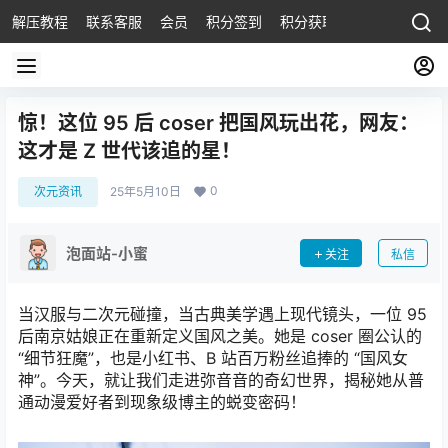
解压教程
联系客服
会员
积分签到
积分获取
惊！这位 95 后 coser 把国风玩出花，网友：
这才是 Z 世代该追的星！
0
次元资讯
25年5月10日
泡面站-小蜜
关注
私信
当汉服与二次元碰撞，当古典美学遇上现代镜头，一位 95
后南京姑娘正在重新定义国风之美。她是 coser 圈公认的
“细节狂魔”，也是小红书、B 站百万粉丝追捧的 “国风女
神”。今天，就让我们走进弥音音的奇幻世界，揭秘她从普
通动漫爱好者到现象级博主的蜕变密码！