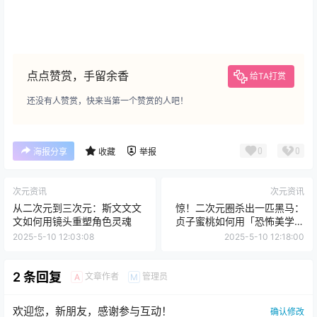
点点赞赏，手留余香
给TA打赏
还没有人赞赏，快来当第一个赞赏的人吧！
0
0
海报分享
收藏
举报
次元资讯
次元资讯
从二次元到三次元：斯文文文
惊！二次元圈杀出一匹黑马：
文如何用镜头重塑角色灵魂
贞子蜜桃如何用「恐怖美学」
颠覆 Cosplay 界？
2025-5-10 12:03:08
2025-5-10 12:18:00
2 条回复
文章作者
管理员
A
M
欢迎您，新朋友，感谢参与互动！
确认修改