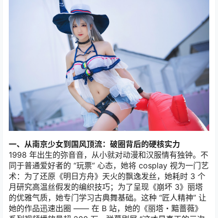
一、从南京少女到国风顶流：破圈背后的硬核实力
1998 年出生的弥音音，从小就对动漫和汉服情有独钟。不
同于普通爱好者的 “玩票” 心态，她将 cosplay 视为一门艺
术：为了还原《明日方舟》天火的飘逸发丝，她耗时 3 个
月研究高温丝假发的编织技巧；为了呈现《崩坏 3》丽塔
的优雅气质，她专门学习古典舞基础。这种 “匠人精神” 让
她的作品迅速出圈 —— 在 B 站，她的《丽塔・黯蔷薇》