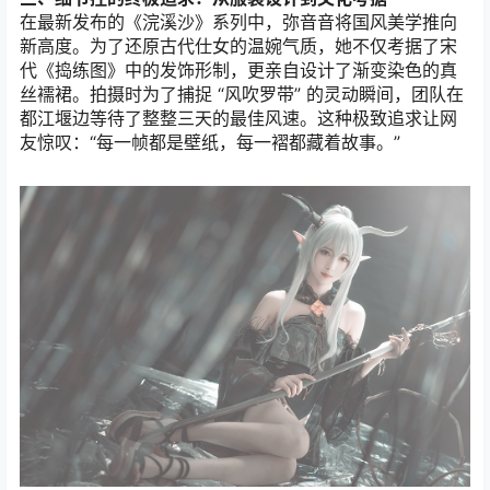
在最新发布的《浣溪沙》系列中，弥音音将国风美学推向
新高度。为了还原古代仕女的温婉气质，她不仅考据了宋
代《捣练图》中的发饰形制，更亲自设计了渐变染色的真
丝襦裙。拍摄时为了捕捉 “风吹罗带” 的灵动瞬间，团队在
都江堰边等待了整整三天的最佳风速。这种极致追求让网
友惊叹：“每一帧都是壁纸，每一褶都藏着故事。”