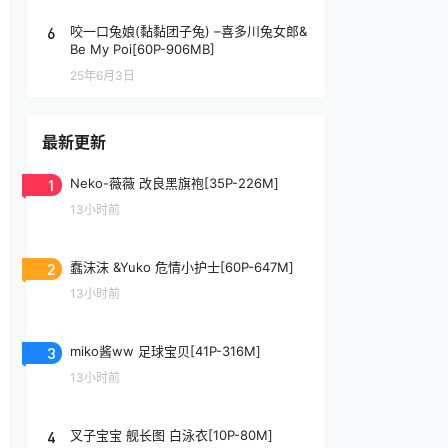
6
咬一口兔娘(黏黏团子兔) –喜多川兔女郎&
Be My Poi[60P-906MB]
25年6月3日
最新更新
1
Neko-薇薇 改良黑旗袍[35P-226M]
13小时前
2
蠢沫沫 &Yuko 危情小护士[60P-647M]
13小时前
3
miko酱ww 足球宝贝[41P-316M]
13小时前
4
叉子宝宝 舰长图 白泳衣[10P-80M]