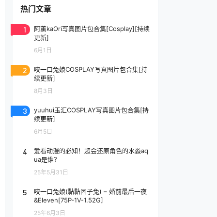
热门文章
1
阿薰kaOri写真图片包合集[Cosplay][持续
更新]
6月1日
2
咬一口兔娘COSPLAY写真图片包合集[持
续更新]
8月3日
3
yuuhui玉汇COSPLAY写真图片包合集[持
续更新]
6月5日
4
爱看动漫的必知！超会还原角色的水淼aq
ua是谁？
25年5月31日
5
咬一口兔娘(黏黏团子兔) – 婚前最后一夜
&Eleven[75P-1V-1.52G]
25年6月3日