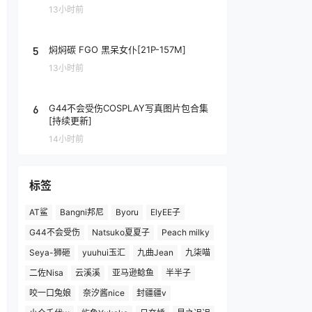
13小时前
5
焖焖碳 FGO 黑呆女仆[21P-157M]
13小时前
6
G44不会受伤COSPLAY写真图片包合集
[持续更新]
14小时前
标签
AT鲨
Bangni邦尼
Byoru
ElyEE子
G44不会受伤
Natsuko夏夏子
Peach milky
Seya-狮砸
yuuhui玉汇
九曲Jean
九柒喵
二佐Nisa
云溪溪
亚马逊鲶鱼
半半子
咬一口兔娘
奈汐酱nice
封疆疆v