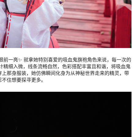
人眼前一亮✨ 就拿她特别喜爱的吸血鬼旗袍角色来说，每一次的
路设计精细入微，线条流畅自然，色彩搭配丰富且和谐，将吸血鬼
穿上那身服装，她仿佛瞬间化身为从神秘世界走来的精灵，带
忍不住想要探寻更多。