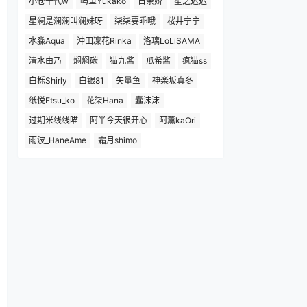
小仓千代w
屿鱼Yukako
日奈娇
星之迟迟
星澜是澜澜叫澜妹呀
柒柒要乖哦
桜井宁宁
水淼Aqua
沖田凜花Rinka
洛璃LoLiSAMA
清水由乃
焖焖碳
猫九酱
瓜希酱
疯猫ss
白栎Shirly
白银81
矢量鱼
神楽坂真冬
纸悦Etsu_ko
花柒Hana
蠢沫沫
过期米线线喵
阿半今天很开心
阿薰kaOri
雨波_HaneAme
霜月shimo