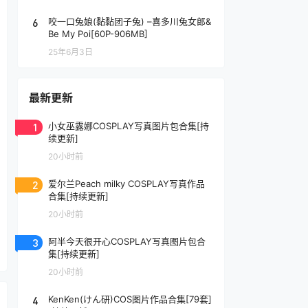
6
咬一口兔娘(黏黏团子兔) –喜多川兔女郎&
Be My Poi[60P-906MB]
25年6月3日
最新更新
1
小女巫露娜COSPLAY写真图片包合集[持
续更新]
20小时前
2
爱尔兰Peach milky COSPLAY写真作品
合集[持续更新]
20小时前
3
阿半今天很开心COSPLAY写真图片包合
集[持续更新]
20小时前
4
KenKen(けん研)COS图片作品合集[79套]