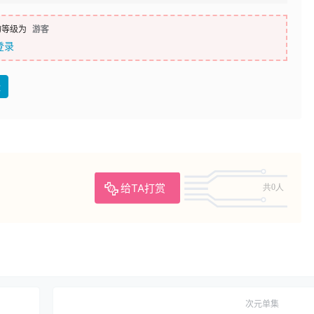
的等级为
游客
登录
盘
给TA打赏
共0人
次元单集