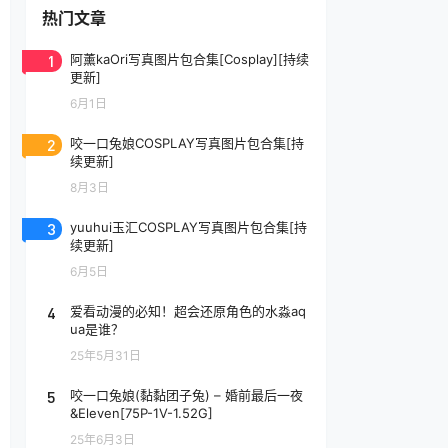
热门文章
1
阿薰kaOri写真图片包合集[Cosplay][持续
更新]
6月1日
2
咬一口兔娘COSPLAY写真图片包合集[持
续更新]
8月3日
3
yuuhui玉汇COSPLAY写真图片包合集[持
续更新]
6月5日
4
爱看动漫的必知！超会还原角色的水淼aq
ua是谁？
25年5月31日
5
咬一口兔娘(黏黏团子兔) – 婚前最后一夜
&Eleven[75P-1V-1.52G]
25年6月3日