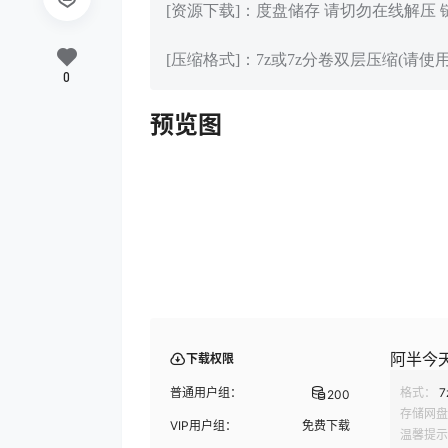
[资源下载]：度盘储存 请切勿在线解压
[压缩格式]：7z或7z分卷双层压缩(请使用
0
预览图
阿半今天
下载权限
普通用户组：
格式：
7
200
存储网盘
VIP用户组：
免费下载
温馨提示