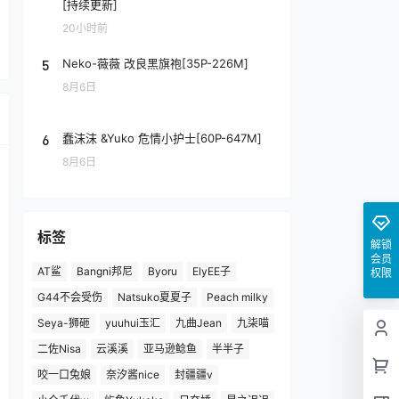
[持续更新]
20小时前
5
Neko-薇薇 改良黑旗袍[35P-226M]
8月6日
6
蠢沫沫 &Yuko 危情小护士[60P-647M]
8月6日
标签
解锁
会员
AT鲨
Bangni邦尼
Byoru
ElyEE子
权限
G44不会受伤
Natsuko夏夏子
Peach milky
Seya-狮砸
yuuhui玉汇
九曲Jean
九柒喵
二佐Nisa
云溪溪
亚马逊鲶鱼
半半子
咬一口兔娘
奈汐酱nice
封疆疆v