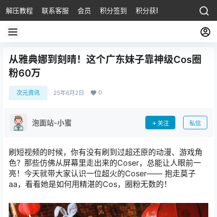
解压教程
联系客服
会员
积分签到
积分获取
从雅典娜到刻晴！这个广东妹子靠神级Cos圈
粉60万
0
次元资讯
25年6月2日
泡面站-小蜜
关注
私信
刷短视频的时候，你有没有刷到过超还原的动漫、游戏角
色？那些仿佛从屏幕里走出来的Coser，总能让人眼前一
亮！今天就带大家认识一位超火的Coser—— 抱走莫子
aa，看看她是如何用精湛的Cos，圈粉无数的！