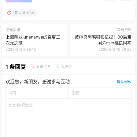
抱走莫子AA
次元资讯
次元资讯
上海萌妹lunananya的百变二
被桃良阿宅狠狠拿捏！00后宝
次元之旅
藏Coser桃良阿宅
2025-6-2 9:35:12
2025-6-2 10:00:22
1 条回复
文章作者
管理员
A
M
欢迎您，新朋友，感谢参与互动！
确认修改