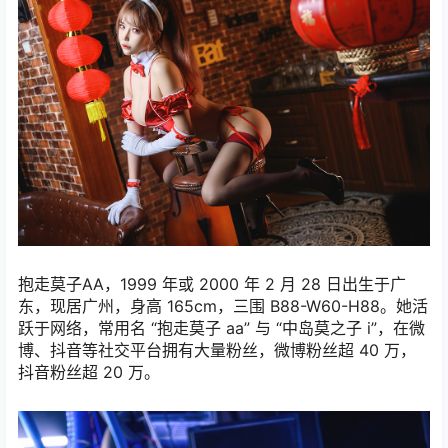
抱走莫子AA，1999 年或 2000 年 2 月 28 日出生于广
东，现居广州，身高 165cm，三围 B88-W60-H88。她活
跃于网络，常用名 “抱走莫子 aa” 与 “中岛莫之子 i”，在微
博、抖音等社交平台拥有大量粉丝，微博粉丝超 40 万，
抖音粉丝超 20 万。