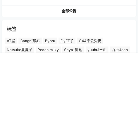
全部公告
标签
AT鲨
Bangni邦尼
Byoru
ElyEE子
G44不会受伤
Natsuko夏夏子
Peach milky
Seya-狮砸
yuuhui玉汇
九曲Jean
九柒喵
二佐Nisa
云溪溪
亚马逊鲶鱼
半半子
咬一口兔娘
首页
搜索
菜单
我的
奈汐酱nice
封疆疆v
小仓千代w
屿鱼Yukako
日奈娇
星之迟迟
星澜是澜澜叫澜妹呀
柒柒要乖哦
桜井宁宁
水淼Aqua
沖田凜花Rinka
洛璃LoLiSAMA
清水由乃
焖焖碳
猫九酱
瓜希酱
疯猫ss
白栎Shirly
白银81
矢量鱼
神楽坂真冬
纸悦Etsu_ko
花柒Hana
蠢沫沫
过期米线线喵
阿半今天很开心
阿薰kaOri
雨波_HaneAme
霜月shimo
Copyright © 2026
泡面站